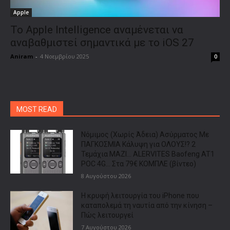
Apple
Το Apple Intelligence αναμένεται να
αναβαθμιστεί σημαντικά με το iOS 27
Aniram
-
4 Νοεμβρίου 2025
0
MOST READ
Νόμιμος (Χωρίς Άδεια) Ασύρματος Με
ΠΑΓΚΟΣΜΙΑ Κάλυψη για ΟΛΟΥΣ!? 2
Τεμάχια ΜΑΖΙ… ALERVITES Baofeng AT1
POC 4G… Στα 79€ ΚΟΜΠΛΕ (βίντεο)
8 Αυγούστου 2026
Η κρυφή λειτουργία του iPhone που
καταπολεμά τη ναυτία από την κίνηση –
Πώς λειτουργεί
7 Αυγούστου 2026