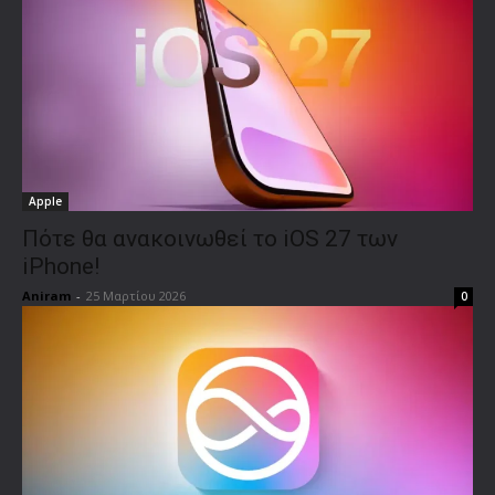
Apple
Πότε θα ανακοινωθεί το iOS 27 των
iPhone!
Aniram
-
25 Μαρτίου 2026
0