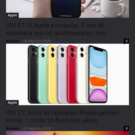
Apple
iOS 27: Η Apple ετοιμάζει 3 νέα AI
εργαλεία για τις φωτογραφίες σου
Aniram
-
29 Απριλίου 2026
0
Apple
iOS 27: Αυτά τα τέσσερα iPhone μένουν
εκτός — είναι το δικό σου μέσα;
Aniram
-
21 Απριλίου 2026
0