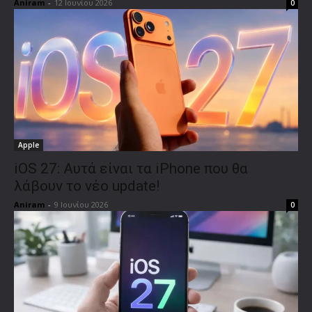
Aniram
-
12 Ιουνίου 2026
0
Apple
iOS 27: Αυτά είναι τα iPhone που θα
λάβουν το νέο update!
Aniram
-
9 Ιουνίου 2026
0