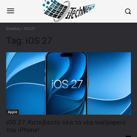
Ετικέτες
IOS 27
Tag:
iOS 27
Apple
iOS 27: Κατεβάστε όλα τα νέα wallpapers
του iPhone!