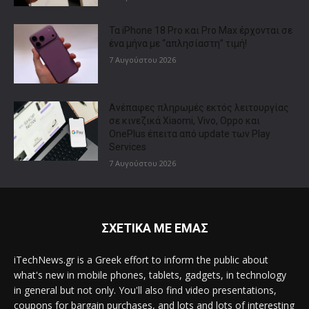
Τα iPhone 18 Pro και Pro Max έρχονται σε
ένα μήνα με “απλησίαστη” τιμή!
7 Αυγούστου 2026
Ανέπαφες πληρωμές εκτός λειτουργίας
σε κινεζικά Xiaomi, Vivo, Oppo και
OnePlus έπειτα από update των Play
Services
7 Αυγούστου 2026
ΣΧΕΤΙΚΑ ΜΕ ΕΜΑΣ
iTechNews.gr is a Greek effort to inform the public about
what's new in mobile phones, tablets, gadgets, in technology
in general but not only. You'll also find video presentations,
coupons for bargain purchases, and lots and lots of interesting