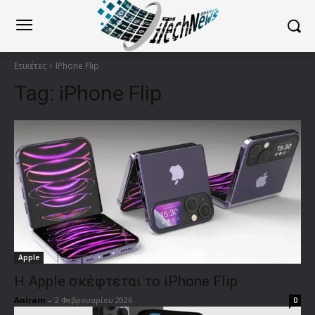
Ετικέτες
IPhone Flip
Tag:
iPhone Flip
Apple
Η Apple σκέφτεται το iPhone Flip
Aniram
-
2 Φεβρουαρίου 2026
0