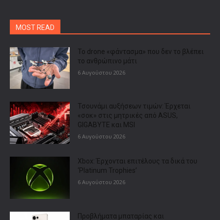
MOST READ
Το drone «φάντασμα» που δεν το βλέπει
το ανθρώπινο μάτι
6 Αυγούστου 2026
Τσουνάμι αυξήσεων τιμών: Έρχεται
«σοκ» στις μητρικές από ASUS,
GIGABYTE και MSI
6 Αυγούστου 2026
Xbox: Έρχονται επιτέλους τα δικά του
‘Platinum Trophies’
6 Αυγούστου 2026
Προβλήματα μπαταρίας και