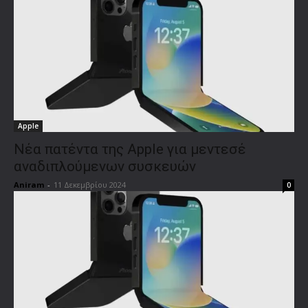
Apple
Νέα πατέντα της Apple για μεντεσέ
αναδιπλούμενων συσκευών
Aniram
-
11 Δεκεμβρίου 2024
0