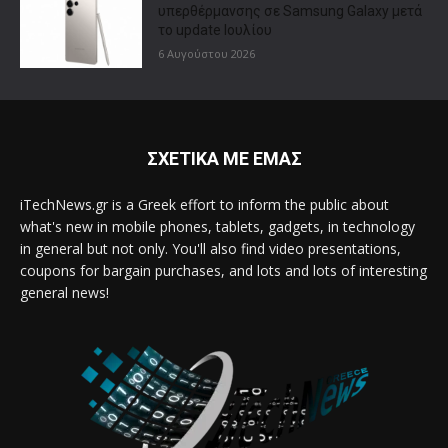
υπερθέρμανσης σε Samsung Galaxy μετά
το update Ιουλίου
6 Αυγούστου 2026
ΣΧΕΤΙΚΑ ΜΕ ΕΜΑΣ
iTechNews.gr is a Greek effort to inform the public about
what's new in mobile phones, tablets, gadgets, in technology
in general but not only. You'll also find video presentations,
coupons for bargain purchases, and lots and lots of interesting
general news!