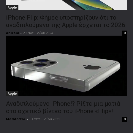
Apple
iPhone Flip: Φήμες υποστηρίζουν ότι το
αναδιπλούμενο της Apple έρχεται το 2026
Aniram
-
29 Νοεμβρίου 2024
0
Apple
Αναδιπλούμενο iPhone!? Ρίξτε μια ματιά
στο σχετικό βίντεο του iPhone «Flip»!
Maddoctor
-
5 Σεπτεμβρίου 2021
0