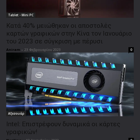
Tablet - Mini PC
Κατά 40% μειώθηκαν οι αποστολές
καρτών γραφικών στην Κίνα τον Ιανουάριο
του 2023 σε σύγκριση με πέρυσι
Aniram
-
23 Φεβρουαρίου 2023
0
Αξεσουάρ
Intel: Επιστρέφουν δυναμικά οι κάρτες
γραφικών!