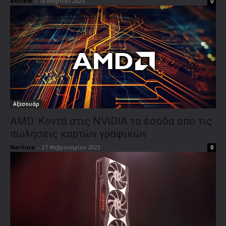
Aniram
-
16 Μαρτίου 2023
0
Αξεσουάρ
AMD: Κοντά στις NVIDIA τα έσοδα από τις
πωλήσεις καρτών γραφικών
Nerilina
-
27 Φεβρουαρίου 2023
0