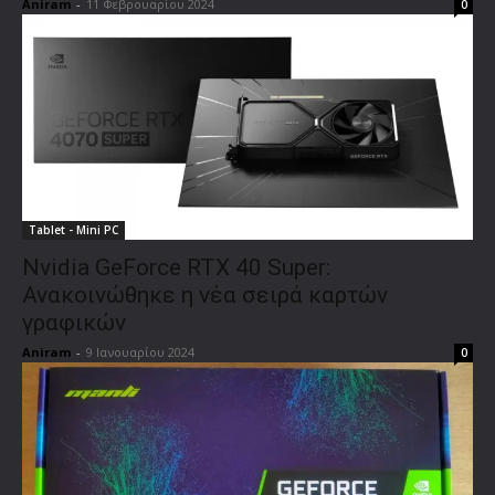
Aniram
-
11 Φεβρουαρίου 2024
0
Tablet - Mini PC
Nvidia GeForce RTX 40 Super:
Ανακοινώθηκε η νέα σειρά καρτών
γραφικών
Aniram
-
9 Ιανουαρίου 2024
0