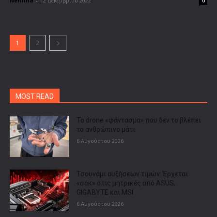
Nerilina
-
12 Δεκεμβρίου 2022
0
1
2
MOST READ
Το drone «φάντασμα» που δεν το βλέπει
το ανθρώπινο μάτι
6 Αυγούστου 2026
Τσουνάμι αυξήσεων τιμών: Έρχεται
«σοκ» στις μητρικές από ASUS,
GIGABYTE και MSI
6 Αυγούστου 2026