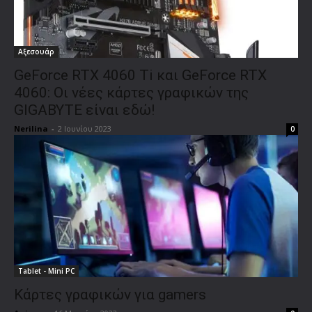
Αξεσουάρ
GeForce RTX 4060 Ti και GeForce RTX
4060: Οι νέες κάρτες γραφικών της
GIGABYTE είναι εδώ!
Nerilina
-
2 Ιουνίου 2023
0
Tablet - Mini PC
Κάρτες γραφικών για gamers