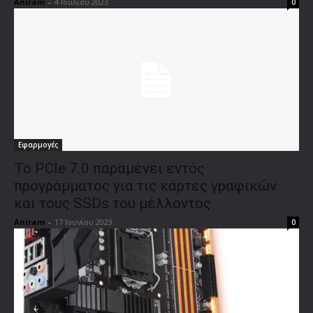
Aniram
-
4 Ιουλίου 2023
0
Εφαρμογές
Το PCIe 7.0 παραμένει εντός
προγράμματος για τις κάρτες γραφικών
και τους SSDs του μέλλοντος
Aniram
-
17 Ιουνίου 2023
0