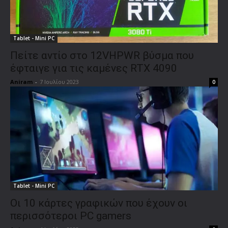
Tablet - Mini PC
Πείτε αντίο στο 12VHPWR βύσμα που
έφταιγε για τις καμένες RTX 4090
Aniram
-
7 Ιουλίου 2023
0
Tablet - Mini PC
Οι 10 κάρτες γραφικών που έχουν οι
περισσότεροι PC gamers