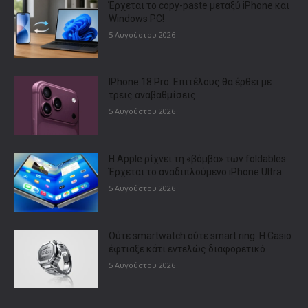
Έρχεται το copy-paste μεταξύ iPhone και
Windows PC!
5 Αυγούστου 2026
IPhone 18 Pro: Επιτέλους θα έρθει με
τρεις αναβαθμίσεις
5 Αυγούστου 2026
Η Apple ρίχνει τη «βόμβα» των foldables:
Έρχεται το αναδιπλούμενο iPhone Ultra
5 Αυγούστου 2026
Ούτε smartwatch ούτε smart ring: Η Casio
έφτιαξε κάτι εντελώς διαφορετικό
5 Αυγούστου 2026