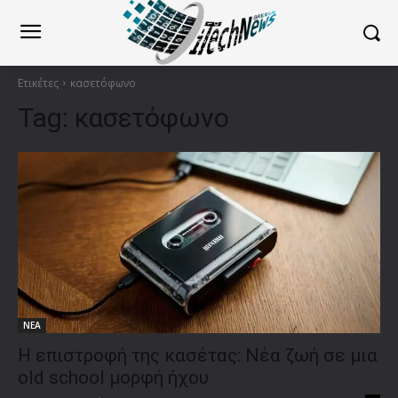
Ετικέτες
κασετόφωνο
Tag:
κασετόφωνο
ΝΕΑ
Η επιστροφή της κασέτας: Nέα ζωή σε μια
old school μορφή ήχου