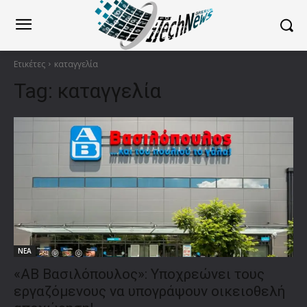
Ετικέτες
καταγγελία
Tag:
καταγγελία
ΝΕΑ
«ΑΒ Βασιλόπουλος»: Υποχρεώνει τους
εργαζόμενους να υπογράψουν οικειοθελή