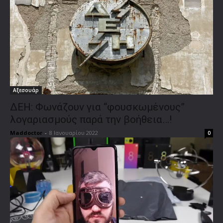
Αξεσουάρ
ΔΕΗ: Φωνάζουν για “φουσκωμένους”
λογαριασμούς παρά την βοήθεια…!
Maddoctor
-
8 Ιανουαρίου 2022
0