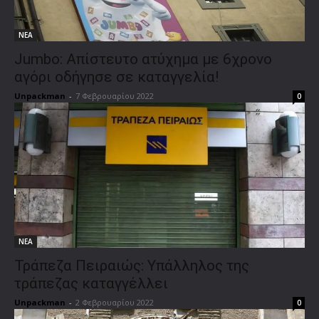
ΝΕΑ
Jumbo: Απίστευτο ατύχημα με 6χρονο
αγόρι οδήγησε σε καταγγελία!
Unpackman
-
7 Φεβρουαρίου 2022
0
ΝΕΑ
Τράπεζα Πειραιώς: Υπάλληλος της
τράπεζας καταγγέλλει
Unpackman
-
2 Φεβρουαρίου 2022
0