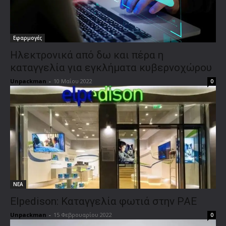
Εφαρμογές
Ηλεκτρονικά από δω και πέρα η
καταγγελία για εγκλήματα κυβερνοχώρου
Unpackman
-
10 Μαΐου 2022
0
ΝΕΑ
Εlpedison: Καταγγελία φωτιά στην ΡΑΕ
Unpackman
-
15 Φεβρουαρίου 2022
0