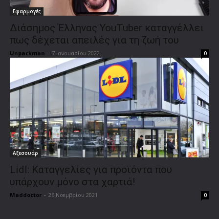
Εφαρμογές
Διάσημος Έλληνας YouTuber καταγγέλλει
πως δέχεται απειλές για τη ζωή του
Unpackman
-
7 Ιανουαρίου 2022
0
Αξεσουάρ
Lidl: Καταγγελίες για προϊόντα που
υπάρχουν μόνο στα χαρτιά!
Maddoctor
-
26 Νοεμβρίου 2021
0