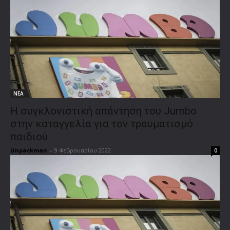
ΝΕΑ
Η συγκλονιστική απάντηση του Jumbo
στην καταγγελία για τον τραυματισμό
παιδιού
Unpackman
-
9 Φεβρουαρίου 2022
0