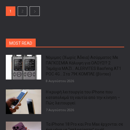
1
2
MOST READ
Νόμιμος (Χωρίς Άδεια) Ασύρματος Με
ΠΑΓΚΟΣΜΙΑ Κάλυψη για ΟΛΟΥΣ!? 2
Τεμάχια ΜΑΖΙ… ALERVITES Baofeng AT1
POC 4G… Στα 79€ ΚΟΜΠΛΕ (βίντεο)
8 Αυγούστου 2026
Η κρυφή λειτουργία του iPhone που
καταπολεμά τη ναυτία από την κίνηση –
Πώς λειτουργεί
7 Αυγούστου 2026
Τα iPhone 18 Pro και Pro Max έρχονται σε
ένα μήνα με “απλησίαστη” τιμή!