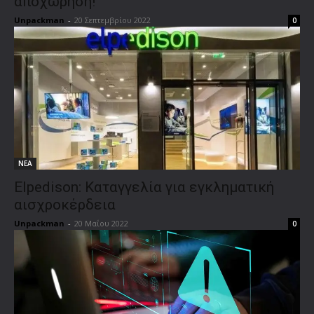
αποχώρηση!
Unpackman
-
20 Σεπτεμβρίου 2022
0
ΝΕΑ
Elpedison: Καταγγελία για εγκληματική
αισχροκέρδεια
Unpackman
-
20 Μαΐου 2022
0