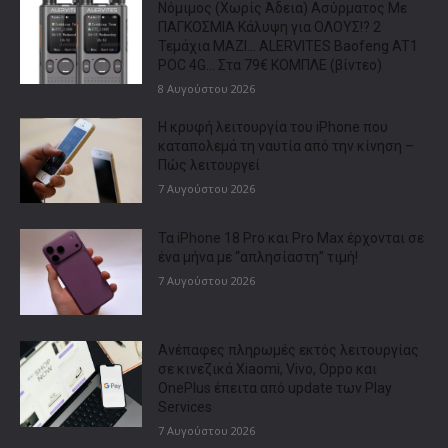
Νόμιμος (Χωρίς Άδεια) Ασύρματος Με
ΠΑΓΚΟΣΜΙΑ Κάλυψη για ΟΛΟΥΣ!? 2
Τεμάχια ΜΑΖΙ… ALERVITES Baofeng AT1
POC 4G… Στα 79€ ΚΟΜΠΛΕ (βίντεο)
8 Αυγούστου 2026
Η κρυφή λειτουργία του iPhone που
καταπολεμά τη ναυτία από την κίνηση –
Πώς λειτουργεί
7 Αυγούστου 2026
Τα iPhone 18 Pro και Pro Max έρχονται σε
ένα μήνα με “απλησίαστη” τιμή!
7 Αυγούστου 2026
Ανέπαφες πληρωμές εκτός λειτουργίας
σε κινεζικά Xiaomi, Vivo, Oppo και
OnePlus έπειτα από update των Play
Services
7 Αυγούστου 2026