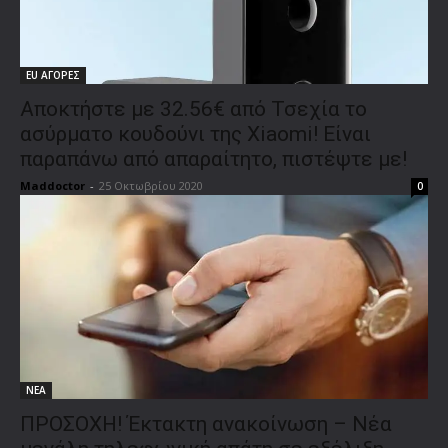
EU ΑΓΟΡΕΣ
Αποκτήστε με 32.56€ από Τσεχία το
ασύρματο κουδούνι της Xiaomi! Είναι
παραπάνω από απαραίτητο, πιστέψτε με!
Maddoctor
-
25 Οκτωβρίου 2020
0
ΝΕΑ
ΠΡΟΣΟΧΗ! Έκτακτη ανακοίνωση – Νέα