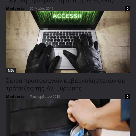
μεγάλη τηλεφωνική απάτη σε εξέλιξη….
Maddoctor
-
30 Μαΐου 2019
0
ΝΕΑ
Σειρά πρωτοφανών κυβερνοληστειών σε
τράπεζες της Αν. Ευρώπης
Maddoctor
-
7 Δεκεμβρίου 2018
0