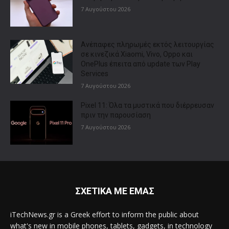
7 Αυγούστου 2026
Ανέπαφες πληρωμές εκτός λειτουργίας
σε κινεζικά Xiaomi, Vivo, Oppo και
OnePlus έπειτα από update των Play
Services
7 Αυγούστου 2026
Pixel 11: Όλα τα μυστικά που διέρρευσαν
πριν την παρουσίαση
7 Αυγούστου 2026
ΣΧΕΤΙΚΑ ΜΕ ΕΜΑΣ
iTechNews.gr is a Greek effort to inform the public about
what's new in mobile phones, tablets, gadgets, in technology