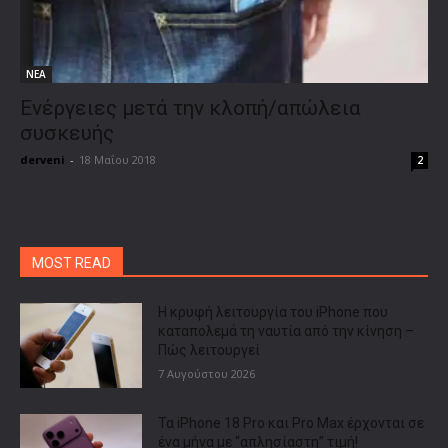
ΝΕΑ
Ενέργειες μετά την κλοπή/απώλεια
συσκευής
derveni
-
18 Μαΐου 2018
2
MOST READ
Η κρυφή λειτουργία του iPhone που
καταπολεμά τη ναυτία από την κίνηση –
Πώς λειτουργεί
7 Αυγούστου 2026
Τα iPhone 18 Pro και Pro Max έρχονται σε
ένα μήνα με “απλησίαστη” τιμή!