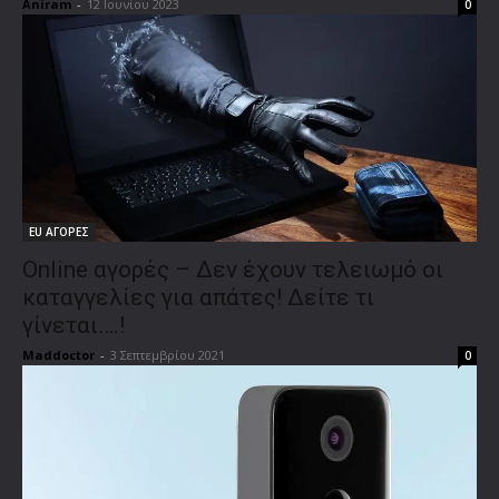
Aniram
-
12 Ιουνίου 2023
0
EU ΑΓΟΡΕΣ
Online αγορές – Δεν έχουν τελειωμό οι
καταγγελίες για απάτες! Δείτε τι
γίνεται….!
Maddoctor
-
3 Σεπτεμβρίου 2021
0