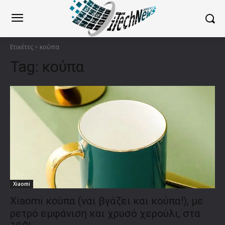
Ετικέτες
κούπα
Tag:
κούπα
Xiaomi
Xiaomi κούπα (ναι βγάζει και κούπα!), με
ρετρό εμφάνιση και χρυσό χερούλι, στα