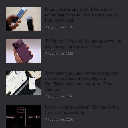
Η κρυφή λειτουργία του iPhone που
καταπολεμά τη ναυτία από την κίνηση –
Πώς λειτουργεί
7 Αυγούστου 2026
Τα iPhone 18 Pro και Pro Max έρχονται σε
ένα μήνα με “απλησίαστη” τιμή!
7 Αυγούστου 2026
Ανέπαφες πληρωμές εκτός λειτουργίας
σε κινεζικά Xiaomi, Vivo, Oppo και
OnePlus έπειτα από update των Play
Services
7 Αυγούστου 2026
Pixel 11: Όλα τα μυστικά που διέρρευσαν
πριν την παρουσίαση
7 Αυγούστου 2026