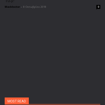
10$!
Maddoctor
-
8 Οκτωβρίου 2018
0
MOST READ