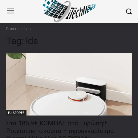
Ετικέτες
Lds
Tag:
lds
EU ΑΓΟΡΕΣ
Στα 185,9€ ΚΟΜΠΛΕ από Ευρώπη!!!
Ρομποτική σκούπα – σφουγγαρίστρα