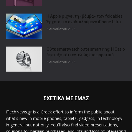
Η Apple ρίχνει τη «βόμβα» των foldables:
Έρχεται το αναδιπλούμενο iPhone Ultra
5 Αυγούστου 2026
Ούτε smartwatch ούτε smart ring: Η Casio
έφτιαξε κάτι εντελώς διαφορετικό
5 Αυγούστου 2026
ΣΧΕΤΙΚΑ ΜΕ ΕΜΑΣ
iTechNews.gr is a Greek effort to inform the public about
what's new in mobile phones, tablets, gadgets, in technology
in general but not only. You'll also find video presentations,
coupons for bargain purchases, and lots and lots of interesting