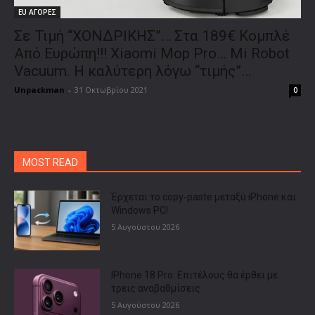
EU ΑΓΟΡΕΣ
Σε Τιμή “ΧΟΝΔΡΙΚΗΣ”… Στα 189€ Κομπλέ
Από Ευρώπη!!! Xiaomi Mop Pro… Mi Robot
Vacuum. Η καλύτερη λόγω “τιμής”…
Unpackman
-
31 Οκτωβρίου 2021
0
MOST READ
Έρχεται το copy-paste μεταξύ iPhone και
Windows PC!
5 Αυγούστου 2026
IPhone 18 Pro: Επιτέλους θα έρθει με
τρεις αναβαθμίσεις
5 Αυγούστου 2026