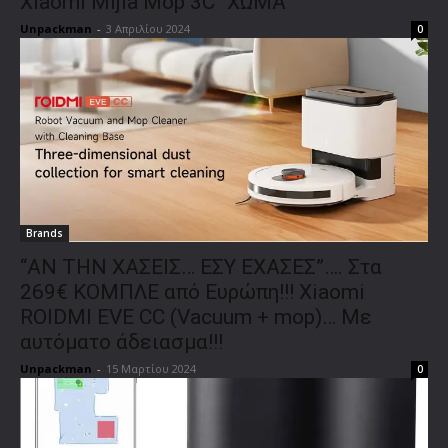
Xiaomi Mijia Mop 3C “ΧΩΜΑ”
Unpackman
-
3 Απριλίου 2024
0
Brands
“ΑΝ ΤΗΝ ΧΑΣΕΙΣ… ΕΣΥ ΕΧΑΣΕΣ”…. Στα
269€ ΚΟΜΠΛΕ από Ευρώπη!!! Xiaomi
ROIDMI EVE CC (Vacuum + mop)… Με
αυτόματο άδειασμα!!!
Unpackman
-
15 Μαρτίου 2024
0