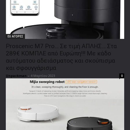
EU ΑΓΟΡΕΣ
Proscenic M7 Pro… Σε τιμή ΑΠΛΗΣ… Στα
289€ ΚΟΜΠΛΕ από Ευρώπη!!! Με κάδο
αυτόματου αδειάσματος και σκούπισμα
και σφουγγάρισμα
Unpackman
-
4 Μαρτίου 2023
0