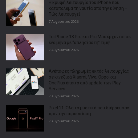
Η κρυφή λειτουργία του iPhone που
καταπολεμά τη ναυτία από την κίνηση –
Πώς λειτουργεί
7 Αυγούστου 2026
Τα iPhone 18 Pro και Pro Max έρχονται σε
ένα μήνα με “απλησίαστη” τιμή!
7 Αυγούστου 2026
Ανέπαφες πληρωμές εκτός λειτουργίας
σε κινεζικά Xiaomi, Vivo, Oppo και
OnePlus έπειτα από update των Play
Services
7 Αυγούστου 2026
Pixel 11: Όλα τα μυστικά που διέρρευσαν
πριν την παρουσίαση
7 Αυγούστου 2026