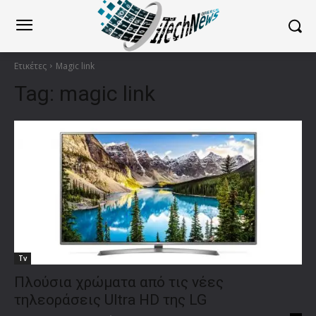
Ετικέτες
Magic link
Tag:
magic link
Tv
Πλούσια χρώματα από τις νέες
τηλεοράσεις Ultra HD της LG