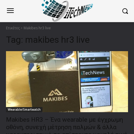
Ετικέτες
Makibes hr3 live
Tag:
makibes hr3 live
Wearable/Smartwatch
Makibes HR3 – Ένα wearable με έγχρωμη
οθόνη, συνεχή μέτρηση παλμών & άλλα