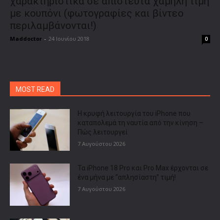
χαρακτηριστικά σε απίστευτα χαμηλή τιμή
με κουπόνι (φωτογραφίες και βίντεο
περιλαμβάνονται!)
Maddoctor
-
24 Ιουνίου 2018
0
MOST READ
Η κρυφή λειτουργία του iPhone που
καταπολεμά τη ναυτία από την κίνηση –
Πώς λειτουργεί
7 Αυγούστου 2026
Τα iPhone 18 Pro και Pro Max έρχονται σε
ένα μήνα με “απλησίαστη” τιμή!
7 Αυγούστου 2026