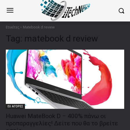
Ετικέτες
Matebook d review
Tag:
matebook d review
EU ΑΓΟΡΕΣ
Huawei MateBook D – 400% πάνω οι
προπαραγγελίες! Δείτε που θα το βρείτε