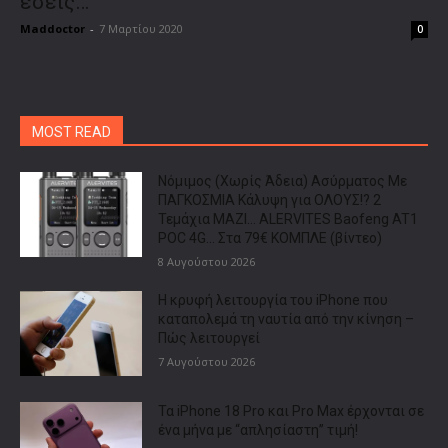
εσείς…
Maddoctor
-
7 Μαρτίου 2020
0
MOST READ
Νόμιμος (Χωρίς Άδεια) Ασύρματος Με
ΠΑΓΚΟΣΜΙΑ Κάλυψη για ΟΛΟΥΣ!? 2
Τεμάχια ΜΑΖΙ… ALERVITES Baofeng AT1
POC 4G… Στα 79€ ΚΟΜΠΛΕ (βίντεο)
8 Αυγούστου 2026
Η κρυφή λειτουργία του iPhone που
καταπολεμά τη ναυτία από την κίνηση –
Πώς λειτουργεί
7 Αυγούστου 2026
Τα iPhone 18 Pro και Pro Max έρχονται σε
ένα μήνα με “απλησίαστη” τιμή!