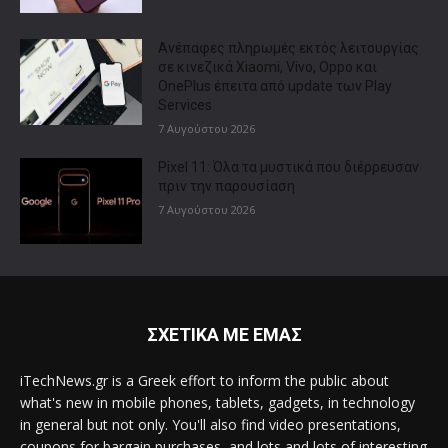
Ανέπαφες πληρωμές εκτός λειτουργίας
σε κινεζικά Xiaomi, Vivo, Oppo και
OnePlus έπειτα από update των Play
Services
7 Αυγούστου 2026
Pixel 11: Όλα τα μυστικά που διέρρευσαν
πριν την παρουσίαση
7 Αυγούστου 2026
ΣΧΕΤΙΚΑ ΜΕ ΕΜΑΣ
iTechNews.gr is a Greek effort to inform the public about
what's new in mobile phones, tablets, gadgets, in technology
in general but not only. You'll also find video presentations,
coupons for bargain purchases, and lots and lots of interesting