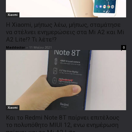
Xiaomi
Η Xiaomi, μήπως λέω, μήπως, σταμάτησε
να στέλνει ενημερώσεις στα Mi A2 και Mi
A2 Lite!? Τι λέτε!?
Maddoctor
-
11 Μαΐου 2021
0
Xiaomi
Και το Redmi Note 8T παίρνει επιτέλους
το πολυπόθητο MIUI 12, ενω ενημέρωση