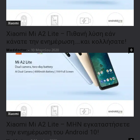
Xiaomi
Xiaomi Mi A2 Lite – Πιθανή λύση εάν
κάνατε την ενημέρωση….και κολλήσατε!
Maddoctor
-
10 Μαρτίου 2020
0
Xiaomi
Xiaomi Mi A2 Lite – ΜΗΝ εγκαταστήσετε
την ενημέρωση του Android 10!