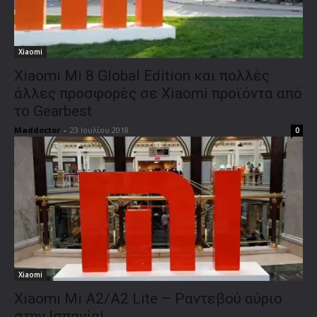
Xiaomi
Xiaomi Mi 8 Global Edition και πολλές
άλλες προσφορές σε Xiaomi προϊόντα από
το Gearbest
Maddoctor
-
23 Ιουλίου 2018
0
Xiaomi
Xiaomi Mi A2/A2 Lite – Ραντεβού αύριο
στην Ισπανία!