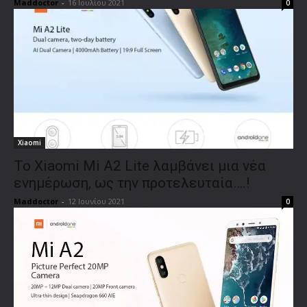
Maddoctor
-
16 Ιουλίου 2021
0
Xiaomi
Το Xiaomi Mi A2 Lite λαμβάνει μια νέα
ενημέρωση, ως την προτελευταία….!
Maddoctor
-
12 Ιουνίου 2021
0