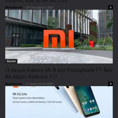
παίρνει και το Mi A2 Lite
Maddoctor
-
24 Οκτωβρίου 2020
0
Xiaomi
Η σειρά Xiaomi Mi 8 και Pocophone F1 δεν
θα πάρει Android 11!
Maddoctor
-
21 Αυγούστου 2020
0