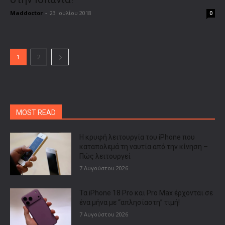
Maddoctor
-
23 Ιουλίου 2018
0
1
2
MOST READ
Η κρυφή λειτουργία του iPhone που
καταπολεμά τη ναυτία από την κίνηση –
Πώς λειτουργεί
7 Αυγούστου 2026
Τα iPhone 18 Pro και Pro Max έρχονται σε
ένα μήνα με “απλησίαστη” τιμή!
7 Αυγούστου 2026