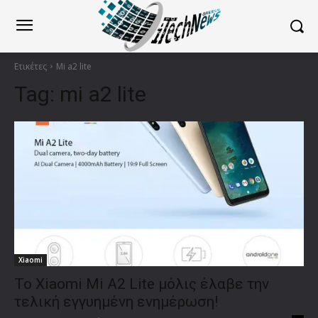
Ετικέτες
Mi a2 lite
Tag:
mi a2 lite
Xiaomi
Το Xiaomi Mi A2 Lite μόλις έλαβε την
τελική εγγυημένη ενημέρωση!