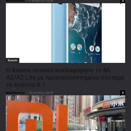
Maddoctor
-
9 Μαρτίου 2020
0
Xiaomi
Η Xiaomi Ισπανία κυκλοφόρησε το Mi
A2/A2 Lite με προεγκατεστημένο σύστημα
το Android 8.1
Maddoctor
-
25 Ιουλίου 2018
0