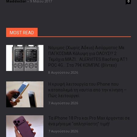
Maddoctor
-
9 Μαΐου 2017
0
MOST READ
Νόμιμος (Χωρίς Άδεια) Ασύρματος Με
ΠΑΓΚΟΣΜΙΑ Κάλυψη για ΟΛΟΥΣ!? 2
Τεμάχια ΜΑΖΙ… ALERVITES Baofeng AT1
POC 4G… Στα 79€ ΚΟΜΠΛΕ (βίντεο)
8 Αυγούστου 2026
Η κρυφή λειτουργία του iPhone που
καταπολεμά τη ναυτία από την κίνηση –
Πώς λειτουργεί
7 Αυγούστου 2026
Τα iPhone 18 Pro και Pro Max έρχονται σε
ένα μήνα με “απλησίαστη” τιμή!
7 Αυγούστου 2026