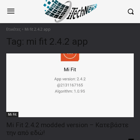
Ετικέτες
Mi fit 2.4.2 app
Tag:
mi fit 2.4.2 app
Mi Fit
Mi Fit 2.4.2 modded version – Κατεβάστε
την από εδώ!