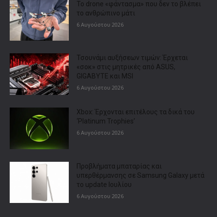
Το drone «φάντασμα» που δεν το βλέπει
το ανθρώπινο μάτι
6 Αυγούστου 2026
Τσουνάμι αυξήσεων τιμών: Έρχεται
«σοκ» στις μητρικές από ASUS,
GIGABYTE και MSI
6 Αυγούστου 2026
Xbox: Έρχονται επιτέλους τα δικά του
‘Platinum Trophies’
6 Αυγούστου 2026
Προβλήματα μπαταρίας και
υπερθέρμανσης σε Samsung Galaxy μετά
το update Ιουλίου
6 Αυγούστου 2026