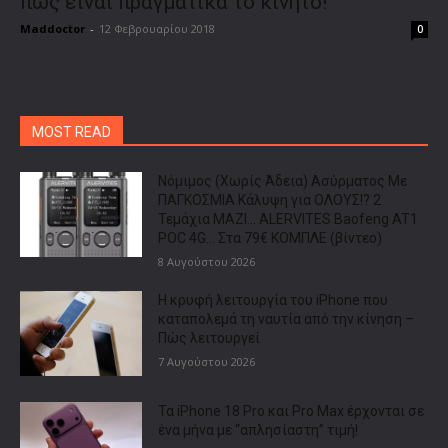
πως είναι πραγματικά το κινητό!
Maddoctor
-
12 Φεβρουαρίου 2018
0
MOST READ
Νόμιμος (Χωρίς Άδεια) Ασύρματος Με
ΠΑΓΚΟΣΜΙΑ Κάλυψη για ΟΛΟΥΣ!? 2
Τεμάχια ΜΑΖΙ… ALERVITES Baofeng AT1
POC 4G… Στα 79€ ΚΟΜΠΛΕ (βίντεο)
8 Αυγούστου 2026
Η κρυφή λειτουργία του iPhone που
καταπολεμά τη ναυτία από την κίνηση –
Πώς λειτουργεί
7 Αυγούστου 2026
Τα iPhone 18 Pro και Pro Max έρχονται σε
ένα μήνα με “απλησίαστη” τιμή!