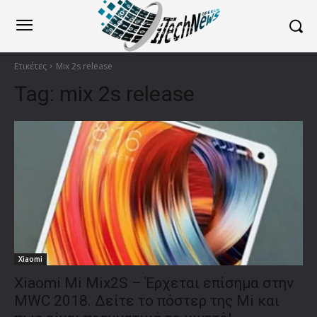
Ετικέτες
Mix 2s release
Tag:
mix 2s release
Xiaomi
Xiaomi Mi Mix2S – Έρχεται επίσημα στην
MWC 2018. Δείτε το πόστερ της Mi και