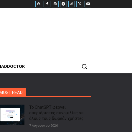
MADDOCTOR
MOST READ
Το ChatGPT φέρνει
απεριόριστες συνομιλίες σε
όλους τους δωρεάν χρήστες
7 Αυγούστου 2026