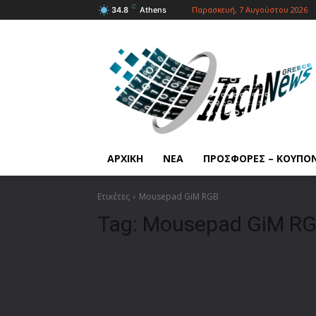
C
Παρασκευή, 7 Αυγούστου 2026
34.8
Athens
ΑΡΧΙΚΗ
ΝΕΑ
ΠΡΟΣΦΟΡΕΣ – ΚΟΥΠΟ
Ετικέτες
Mousepad GiM RGB
Tag:
Mousepad GiM R