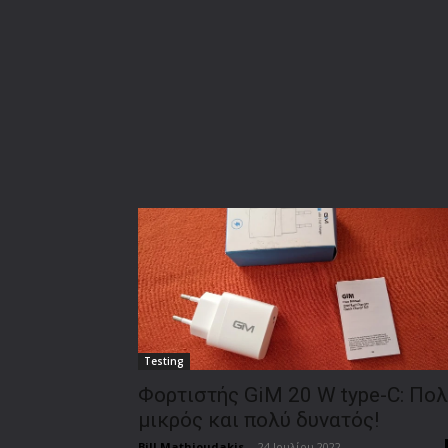
Testing
Φορτιστής GiM 20 W type-C: Πο
μικρός και πολύ δυνατός!
Bill Mathioudakis
-
24 Ιουλίου 2022