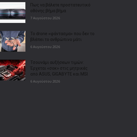
Πως να βάλετε προστατευτικό
οθόνης βήμα βήμα
7 Αυγούστου 2026
Το drone «φάντασμα» που δεν το
βλέπει το ανθρώπινο μάτι
6 Αυγούστου 2026
Τσουνάμι αυξήσεων τιμών:
Έρχεται «σοκ» στις μητρικές
από ASUS, GIGABYTE και MSI
6 Αυγούστου 2026