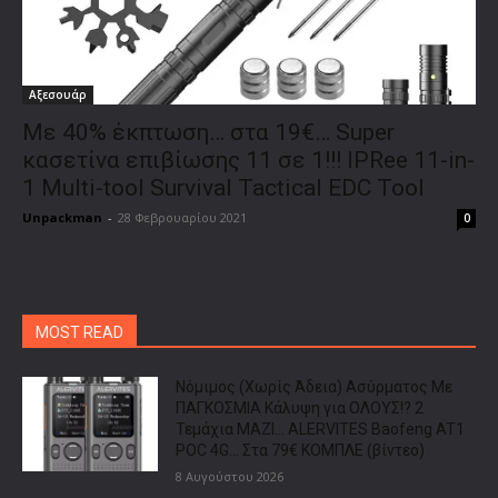
Αξεσουάρ
Με 40% έκπτωση… στα 19€… Super
κασετίνα επιβίωσης 11 σε 1!!! IPRee 11-in-
1 Multi-tool Survival Tactical EDC Tool
Unpackman
-
28 Φεβρουαρίου 2021
0
MOST READ
Νόμιμος (Χωρίς Άδεια) Ασύρματος Με
ΠΑΓΚΟΣΜΙΑ Κάλυψη για ΟΛΟΥΣ!? 2
Τεμάχια ΜΑΖΙ… ALERVITES Baofeng AT1
POC 4G… Στα 79€ ΚΟΜΠΛΕ (βίντεο)
8 Αυγούστου 2026