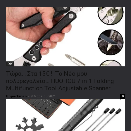
DIY
Τώρα… Στα 15€!!! Το Νέο μου
πολυρεγαλείο… HUOHOU 7 in 1 Folding
Multifunction Tool Adjustable Spanner
Unpackman
-
8 Μαρτίου 2021
0