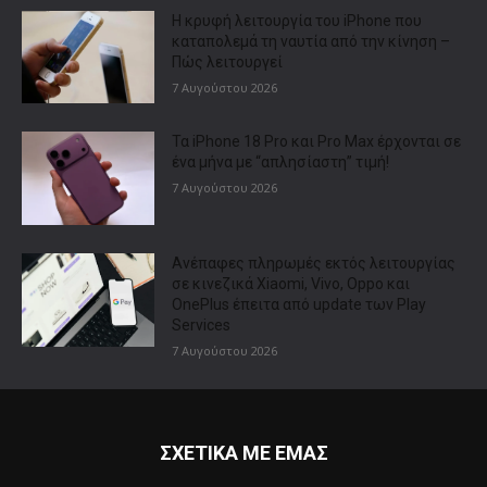
Η κρυφή λειτουργία του iPhone που
καταπολεμά τη ναυτία από την κίνηση –
Πώς λειτουργεί
7 Αυγούστου 2026
Τα iPhone 18 Pro και Pro Max έρχονται σε
ένα μήνα με “απλησίαστη” τιμή!
7 Αυγούστου 2026
Ανέπαφες πληρωμές εκτός λειτουργίας
σε κινεζικά Xiaomi, Vivo, Oppo και
OnePlus έπειτα από update των Play
Services
7 Αυγούστου 2026
ΣΧΕΤΙΚΑ ΜΕ ΕΜΑΣ