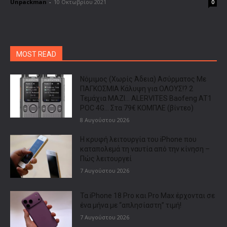
Unpackman
-
10 Οκτωβρίου 2021
0
MOST READ
Νόμιμος (Χωρίς Άδεια) Ασύρματος Με
ΠΑΓΚΟΣΜΙΑ Κάλυψη για ΟΛΟΥΣ!? 2
Τεμάχια ΜΑΖΙ… ALERVITES Baofeng AT1
POC 4G… Στα 79€ ΚΟΜΠΛΕ (βίντεο)
8 Αυγούστου 2026
Η κρυφή λειτουργία του iPhone που
καταπολεμά τη ναυτία από την κίνηση –
Πώς λειτουργεί
7 Αυγούστου 2026
Τα iPhone 18 Pro και Pro Max έρχονται σε
ένα μήνα με “απλησίαστη” τιμή!
7 Αυγούστου 2026