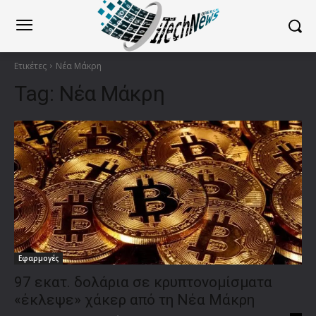
Ετικέτες
Νέα Μάκρη
Tag:
Νέα Μάκρη
Εφαρμογές
97 εκατ. δολάρια σε κρυπτονομίσματα
«έκλεψε» χάκερ από τη Νέα Μάκρη