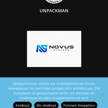
UNPACKMAN
Χρησιμοποιούμε cookies για να διασφαλίσουμε ότι σας
προσφέρουμε την καλύτερη εμπειρία στον ιστότοπό μας. Εάν
© 2026 by iTechNews.gr
συνεχίσετε να χρησιμοποιείτε αυτόν τον ιστότοπο, θα
υποθέσουμε ότι είστε ευχαριστημένοι με αυτό.
Maddoctor dreamed it, Unpackman made it reality,
Novus Systems
Αποδοχή
Μη αποδοχή
Πολιτική Aπορρήτου
created it.