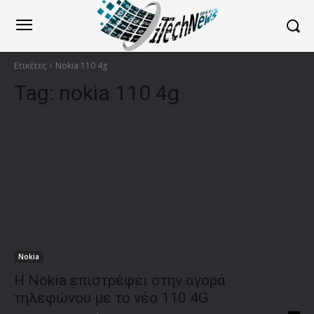
Ετικέτες
Nokia 110 4g
Tag:
nokia 110 4g
Nokia
Η Nokia επιστρέφει στην αγορά
τηλεφώνου με το νέο 110 4G