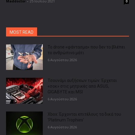
Maddoctor
-
25 Ιουλίου 2021
0
MOST READ
Το drone «φάντασμα» που δεν το βλέπει
το ανθρώπινο μάτι
6 Αυγούστου 2026
Τσουνάμι αυξήσεων τιμών: Έρχεται
«σοκ» στις μητρικές από ASUS,
GIGABYTE και MSI
6 Αυγούστου 2026
Xbox: Έρχονται επιτέλους τα δικά του
‘Platinum Trophies’
6 Αυγούστου 2026