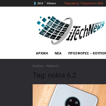
C
Παρασκευή, 7 Αυγούστου 2026
29.5
Athens
ΑΡΧΙΚΗ
ΝΕΑ
ΠΡΟΣΦΟΡΕΣ – ΚΟΥΠΟ
Ετικέτες
Nokia 6.2
Tag:
nokia 6.2