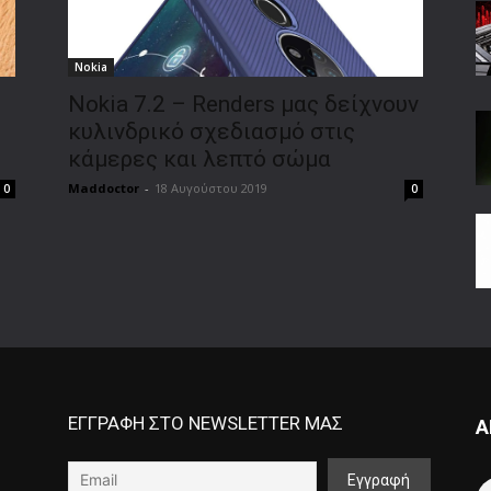
Nokia
Nokia 7.2 – Renders μας δείχνουν
κυλινδρικό σχεδιασμό στις
κάμερες και λεπτό σώμα
Maddoctor
-
18 Αυγούστου 2019
0
0
ΕΓΓΡΑΦΗ ΣΤΟ NEWSLETTER ΜΑΣ
Α