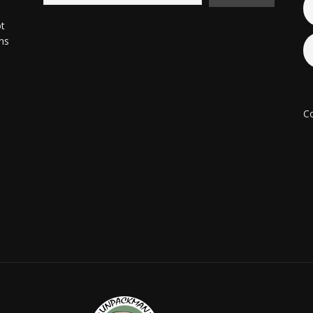
ot
ons
Co