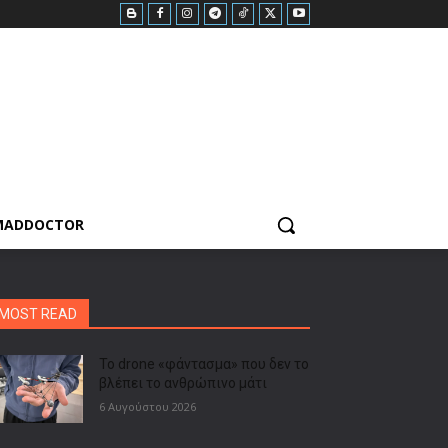
MADDOCTOR
MOST READ
Το drone «φάντασμα» που δεν το
βλέπει το ανθρώπινο μάτι
6 Αυγούστου 2026