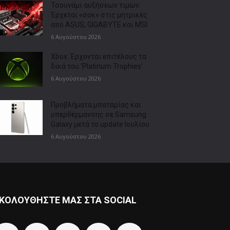
Τσουνάμι αυξήσεων τιμών:
Έρχεται «σοκ» στις μητρικές
από ASUS, GIGABYTE και MSI
6 Αυγούστου 2026
Xbox: Έρχονται επιτέλους τα
δικά του ‘Platinum Trophies’
6 Αυγούστου 2026
Προβλήματα μπαταρίας και
υπερθέρμανσης σε Samsung
Galaxy μετά το update Ιουλίου
6 Αυγούστου 2026
ΚΟΛΟΥΘΗΣΤΕ ΜΑΣ ΣΤΑ SOCIAL