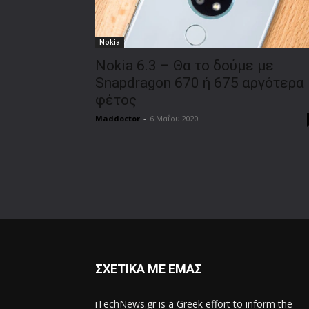
Nokia
Nokia 6.3 – Θα το δούμε με
Snapdragon 670 ή 675 αργότερα
φέτος
Maddoctor
-
6 Μαΐου 2020
ΣΧΕΤΙΚΑ ΜΕ ΕΜΑΣ
iTechNews.gr is a Greek effort to inform the