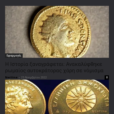
Εφαρμογές
H Ιστορία ξαναγράφεται: Ανακαλύφθηκε
ρωμαίος αυτοκράτορας χάρη σε νόμισμα
Nerilina
-
25 Νοεμβρίου 2022
0