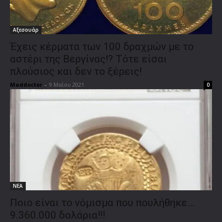
Αξεσουάρ
Έχεις κέρματα των 100 δραχμών με το
αστέρι της Βεργίνας!? Τότε είσαι
πλούσιος και δεν το ξέρεις!
Maddoctor
-
9 Μαΐου 2021
0
ΝΕΑ
Ποιο είναι το νόμισμα που πουλήθηκε…
9.360.000 δολάρια!!!