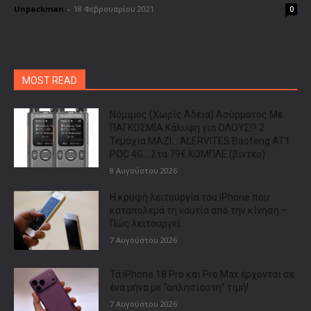
Unpackman
-
18 Φεβρουαρίου 2021
0
MOST READ
Νόμιμος (Χωρίς Άδεια) Ασύρματος Με
ΠΑΓΚΟΣΜΙΑ Κάλυψη για ΟΛΟΥΣ!? 2
Τεμάχια ΜΑΖΙ… ALERVITES Baofeng AT1
POC 4G… Στα 79€ ΚΟΜΠΛΕ (βίντεο)
8 Αυγούστου 2026
Η κρυφή λειτουργία του iPhone που
καταπολεμά τη ναυτία από την κίνηση –
Πώς λειτουργεί
7 Αυγούστου 2026
Τα iPhone 18 Pro και Pro Max έρχονται σε
ένα μήνα με “απλησίαστη” τιμή!
7 Αυγούστου 2026