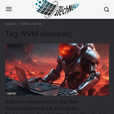
Ετικέτες
NVM συσκευές
Tag:
NVM συσκευές
Laptop
Άτρωτοι υπολογιστές που δεν
καταστρέφονται με τίποτα και