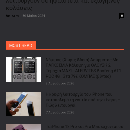
λειτουργούν σε ηφαίστεια και εξωγήινες
κολάσεις
Aniram
-
30 Μαΐου 2024
0
MOST READ
Νόμιμος (Χωρίς Άδεια) Ασύρματος Με
ΠΑΓΚΟΣΜΙΑ Κάλυψη για ΟΛΟΥΣ!? 2
Τεμάχια ΜΑΖΙ… ALERVITES Baofeng AT1
POC 4G… Στα 79€ ΚΟΜΠΛΕ (βίντεο)
8 Αυγούστου 2026
Η κρυφή λειτουργία του iPhone που
καταπολεμά τη ναυτία από την κίνηση –
Πώς λειτουργεί
7 Αυγούστου 2026
Τα iPhone 18 Pro και Pro Max έρχονται σε