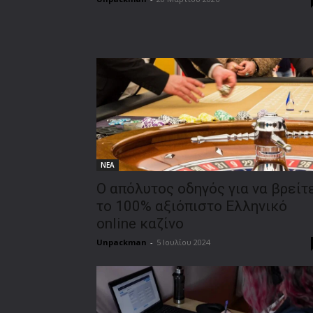
ΝΕΑ
Ο απόλυτος οδηγός για να βρείτ
το 100% αξιόπιστο Ελληνικό
online καζίνο
Unpackman
-
5 Ιουλίου 2024