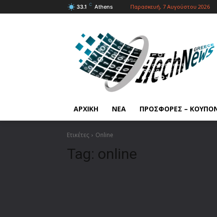
C
Παρασκευή, 7 Αυγούστου 2026
33.1
Athens
ΑΡΧΙΚΗ
ΝΕΑ
ΠΡΟΣΦΟΡΕΣ – ΚΟΥΠΟ
Ετικέτες
Online
Tag:
online