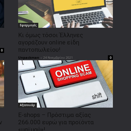
Εφαρμογές
Κι όμως τόσοι Έλληνες
αγοράζουν online είδη
παντοπωλείου!
0
Unpackman
-
24 Νοεμβρίου 2021
0
Αξεσουάρ
E-shops – Πρόστιμα αξίας
ν
266.000 ευρώ για προϊόντα
«μαϊμού»!