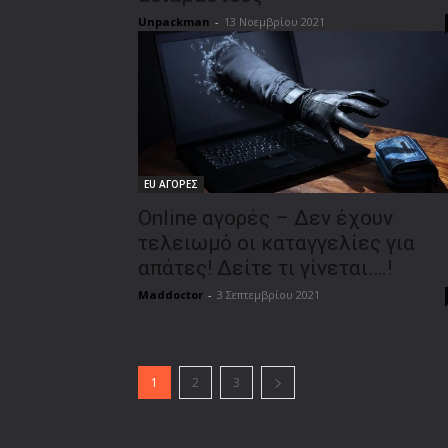
Unpackman
-
13 Νοεμβρίου 2021
EU ΑΓΟΡΕΣ
Online αγορές – Δεν έχουν
τελειωμό οι καταγγελίες για
απάτες! Δείτε τι γίνεται….!
Maddoctor
-
3 Σεπτεμβρίου 2021
1
2
3