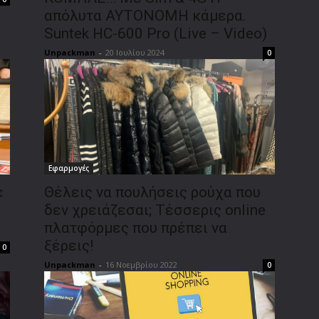
απόλυτα ΑΥΤΟΝΟΜΗ κάμερα.
Suntek HC-600 Pro (Live – Video)
Unpackman
-
20 Ιουλίου 2024
0
Εφαρμογές
ε
Θέλεις να πουλήσεις ρούχα που
δεν χρειάζεσαι; Τέσσερις online
πλατφόρμες που πρέπει να
ξέρεις!
0
Unpackman
-
16 Νοεμβρίου 2022
0