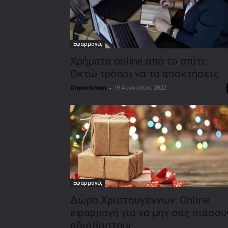
Εφαρμογές
Χρήματα online από το σπίτι;
Οκτώ τρόποι να τα αποκτήσεις
Unpackman
-
19 Αυγούστου 2022
Εφαρμογές
Δώρο Χριστουγέννων: Online
εφαρμογή για να μην σας πιάσου
αδιάβαστους