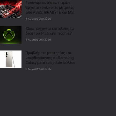
Τσουνάμι αυξήσεων τιμών:
Έρχεται «σοκ» στις μητρικές
από ASUS, GIGABYTE και MSI
6 Αυγούστου 2026
Xbox: Έρχονται επιτέλους τα
δικά του ‘Platinum Trophies’
6 Αυγούστου 2026
Προβλήματα μπαταρίας και
υπερθέρμανσης σε Samsung
Galaxy μετά το update Ιουλίου
6 Αυγούστου 2026