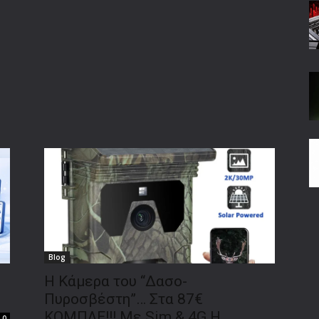
Blog
Η Κάμερα του “Δασο-
Πυροσβέστη”… Στα 87€
ΚΟΜΠΛΕ!!! Με Sim & 4G Η
0