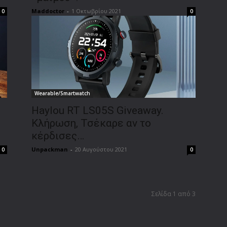
Maddoctor
-
1 Οκτωβρίου 2021
0
0
Wearable/Smartwatch
Haylou RT LS05S Giveaway.
Κλήρωση, Τσέκαρε αν το
κέρδισες…
Unpackman
-
20 Αυγούστου 2021
0
0
Σελίδα 1 από 3