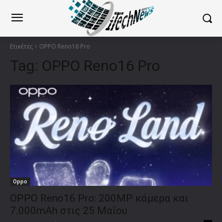
Ετικέτες
OPPO Reno16 Pro
Tag:
OPPO Reno16 Pro
Oppo
OPPO Reno16 Pro: 200MP κάμερα και
7.000mAh στις 25 Μαΐου