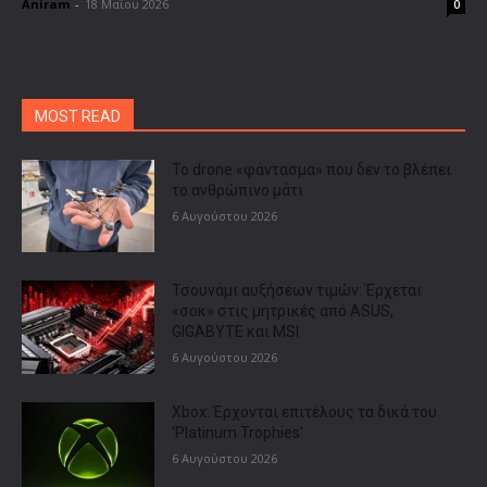
Aniram
-
18 Μαΐου 2026
0
MOST READ
Το drone «φάντασμα» που δεν το βλέπει
το ανθρώπινο μάτι
6 Αυγούστου 2026
Τσουνάμι αυξήσεων τιμών: Έρχεται
«σοκ» στις μητρικές από ASUS,
GIGABYTE και MSI
6 Αυγούστου 2026
Xbox: Έρχονται επιτέλους τα δικά του
‘Platinum Trophies’
6 Αυγούστου 2026