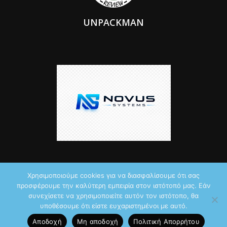
UNPACKMAN
Χρησιμοποιούμε cookies για να διασφαλίσουμε ότι σας
προσφέρουμε την καλύτερη εμπειρία στον ιστότοπό μας. Εάν
© 2026 by iTechNews.gr
συνεχίσετε να χρησιμοποιείτε αυτόν τον ιστότοπο, θα
υποθέσουμε ότι είστε ευχαριστημένοι με αυτό.
Maddoctor dreamed it, Unpackman made it reality,
Novus Systems
Αποδοχή
Μη αποδοχή
Πολιτική Aπορρήτου
created it.