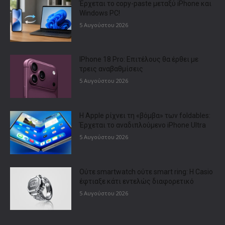
Έρχεται το copy-paste μεταξύ iPhone και
Windows PC!
5 Αυγούστου 2026
IPhone 18 Pro: Επιτέλους θα έρθει με
τρεις αναβαθμίσεις
5 Αυγούστου 2026
Η Apple ρίχνει τη «βόμβα» των foldables:
Έρχεται το αναδιπλούμενο iPhone Ultra
5 Αυγούστου 2026
Ούτε smartwatch ούτε smart ring: Η Casio
έφτιαξε κάτι εντελώς διαφορετικό
5 Αυγούστου 2026