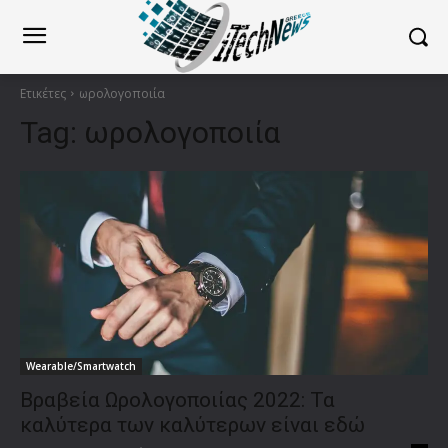
Ετικέτες
ωρολογοποιία
Tag:
ωρολογοποιία
Wearable/Smartwatch
Βραβεία Ωρολογοποιίας 2022: Τα
καλύτερα των καλύτερων είναι εδώ