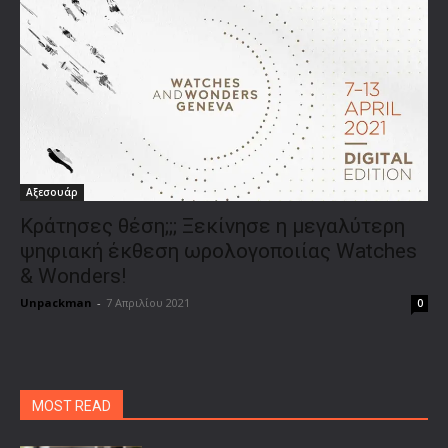
Αξεσουάρ
Κράτησες θέση;;; Ξεκίνησε η μεγαλύτερη
ψηφιακή έκθεση ωρολογοποιίας Watches
& Wonders!
Unpackman
-
7 Απριλίου 2021
0
MOST READ