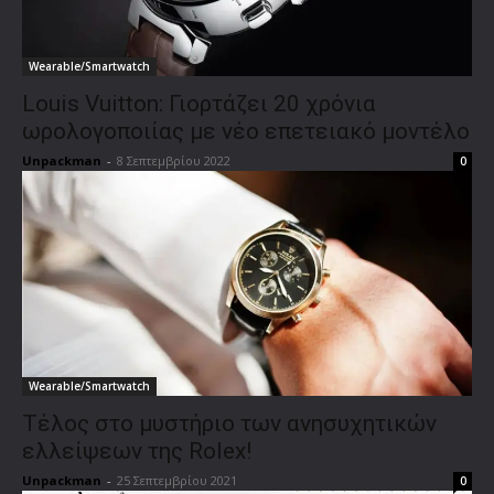
Wearable/Smartwatch
Louis Vuitton: Γιορτάζει 20 χρόνια
ωρολογοποιίας με νέο επετειακό μοντέλο
Unpackman
-
8 Σεπτεμβρίου 2022
0
Wearable/Smartwatch
Τέλος στο μυστήριο των ανησυχητικών
ελλείψεων της Rolex!
Unpackman
-
25 Σεπτεμβρίου 2021
0