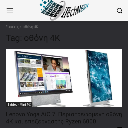
Ετικέτες
οθόνη 4K
Tag:
οθόνη 4K
Tablet - Mini PC
Lenovo Yoga AiO 7: Περιστρεφόμενη οθόνη
4K και επεξεργαστής Ryzen 6000