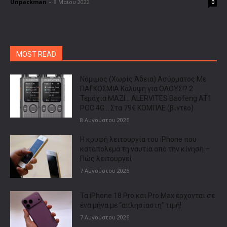
Unpackman
-
8 Μαΐου 2022
0
MOST READ
Νόμιμος (Χωρίς Άδεια) Ασύρματος Με
ΠΑΓΚΟΣΜΙΑ Κάλυψη για ΟΛΟΥΣ!? 2
Τεμάχια ΜΑΖΙ… ALERVITES Baofeng AT1
POC 4G… Στα 79€ ΚΟΜΠΛΕ (βίντεο)
8 Αυγούστου 2026
Η κρυφή λειτουργία του iPhone που
καταπολεμά τη ναυτία από την κίνηση –
Πώς λειτουργεί
7 Αυγούστου 2026
Τα iPhone 18 Pro και Pro Max έρχονται σε
ένα μήνα με “απλησίαστη” τιμή!
7 Αυγούστου 2026