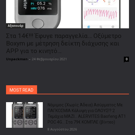
Αξεσουάρ
Στα 14€!!! Έφυγε παραγγελία… Οξύμετρο
Boxym με μέτρηση δείκτη διάχυσης και
APP για το κινητό…
Unpackman
-
24 Φεβρουαρίου 2021
0
MOST READ
Νόμιμος (Χωρίς Άδεια) Ασύρματος Με
ΠΑΓΚΟΣΜΙΑ Κάλυψη για ΟΛΟΥΣ!? 2
Τεμάχια ΜΑΖΙ… ALERVITES Baofeng AT1
POC 4G… Στα 79€ ΚΟΜΠΛΕ (βίντεο)
8 Αυγούστου 2026