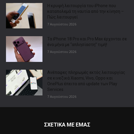
Η κρυφή λειτουργία του iPhone που
καταπολεμά τη ναυτία από την κίνηση –
Πώς λειτουργεί
7 Αυγούστου 2026
Τα iPhone 18 Pro και Pro Max έρχονται σε
ένα μήνα με “απλησίαστη” τιμή!
7 Αυγούστου 2026
Ανέπαφες πληρωμές εκτός λειτουργίας
σε κινεζικά Xiaomi, Vivo, Oppo και
OnePlus έπειτα από update των Play
Services
7 Αυγούστου 2026
ΣΧΕΤΙΚΑ ΜΕ ΕΜΑΣ