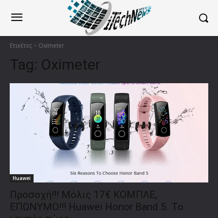
Ετικέτες
Oximeter
Tag:
Oximeter
Huawei
Προσοχή!!! Μόλις 17€ ΚΟΜΠΛΕ,
ΕΠΩΝΥΜΟ!!! Huawei Honor Band 5. Το