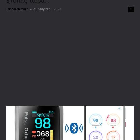
χτυπάς τώρα…
Unpackman
-
21 Μαρτίου 2023
0