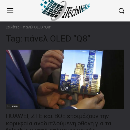
Ετικέτες
πάνελ OLED “Q8”
Tag:
πάνελ OLED “Q8”
Huawei
HUAWEI, ZTE και BOE ετοιμάζουν την
κορυφαία αναδιπλούμενη οθόνη για τα