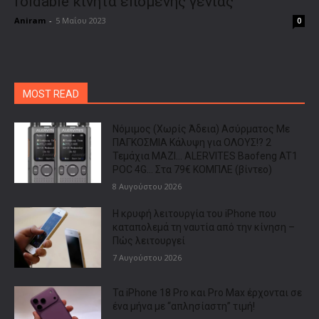
foldable κινητά επόμενης γενιάς
Aniram
-
5 Μαΐου 2023
0
MOST READ
Νόμιμος (Χωρίς Άδεια) Ασύρματος Με
ΠΑΓΚΟΣΜΙΑ Κάλυψη για ΟΛΟΥΣ!? 2
Τεμάχια ΜΑΖΙ… ALERVITES Baofeng AT1
POC 4G… Στα 79€ ΚΟΜΠΛΕ (βίντεο)
8 Αυγούστου 2026
Η κρυφή λειτουργία του iPhone που
καταπολεμά τη ναυτία από την κίνηση –
Πώς λειτουργεί
7 Αυγούστου 2026
Τα iPhone 18 Pro και Pro Max έρχονται σε
ένα μήνα με “απλησίαστη” τιμή!