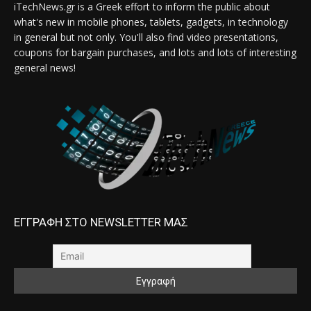
iTechNews.gr is a Greek effort to inform the public about
what's new in mobile phones, tablets, gadgets, in technology
in general but not only. You'll also find video presentations,
coupons for bargain purchases, and lots and lots of interesting
general news!
ΕΓΓΡΑΦΗ ΣΤΟ NEWSLETTER ΜΑΣ