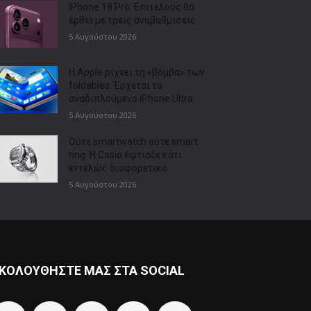
IPhone 18 Pro: Επιτέλους θα
έρθει με τρεις αναβαθμίσεις
5 Αυγούστου 2026
Η Apple ρίχνει τη «βόμβα» των
foldables: Έρχεται το
αναδιπλούμενο iPhone Ultra
5 Αυγούστου 2026
Ούτε smartwatch ούτε smart
ring: Η Casio έφτιαξε κάτι
εντελώς διαφορετικό
5 Αυγούστου 2026
ΚΟΛΟΥΘΗΣΤΕ ΜΑΣ ΣΤΑ SOCIAL