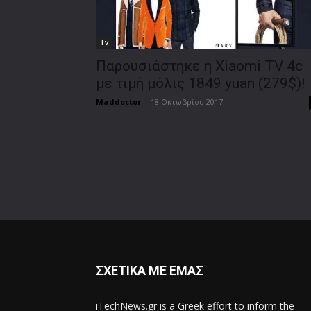
Tv
Παρουσιάστηκε η Xiaomi TV 4c
με τιμή μόλις 1849 yuan (279$)!
Maddoctor
-
18 Οκτωβρίου 2017
ΣΧΕΤΙΚΑ ΜΕ ΕΜΑΣ
iTechNews.gr is a Greek effort to inform the