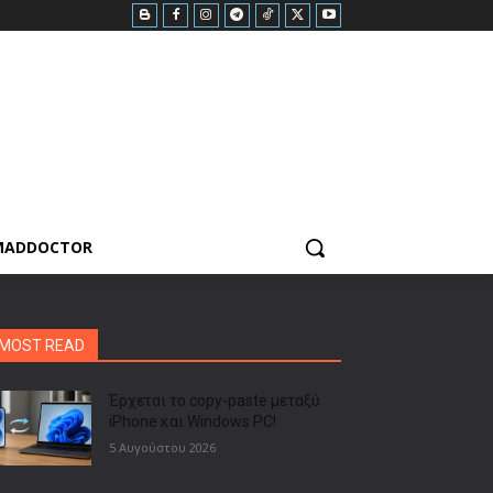
MADDOCTOR
MOST READ
Έρχεται το copy-paste μεταξύ
iPhone και Windows PC!
5 Αυγούστου 2026