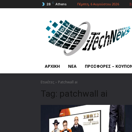
C
Πέμπτη, 6 Αυγούστου 2026
Σ
28
Athens
ΑΡΧΙΚΗ
ΝΕΑ
ΠΡΟΣΦΟΡΕΣ – ΚΟΥΠΟ
Ετικέτες
Patchwall ai
Tag:
patchwall ai