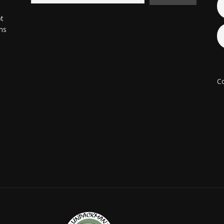
ot
ons
Co