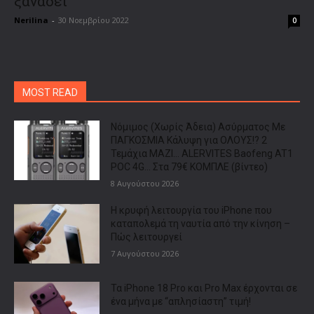
ξαναδεί
Nerilina
-
30 Νοεμβρίου 2022
0
MOST READ
Νόμιμος (Χωρίς Άδεια) Ασύρματος Με
ΠΑΓΚΟΣΜΙΑ Κάλυψη για ΟΛΟΥΣ!? 2
Τεμάχια ΜΑΖΙ… ALERVITES Baofeng AT1
POC 4G… Στα 79€ ΚΟΜΠΛΕ (βίντεο)
8 Αυγούστου 2026
Η κρυφή λειτουργία του iPhone που
καταπολεμά τη ναυτία από την κίνηση –
Πώς λειτουργεί
7 Αυγούστου 2026
Τα iPhone 18 Pro και Pro Max έρχονται σε
ένα μήνα με “απλησίαστη” τιμή!