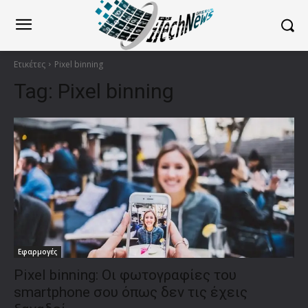
Ετικέτες
Pixel binning
Tag:
Pixel binning
Εφαρμογές
Pixel binning: Οι φωτογραφίες του
smartphone σου όπως δεν τις έχεις