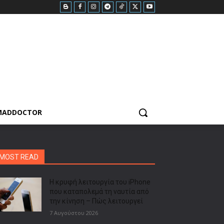
MADDOCTOR
MOST READ
Η κρυφή λειτουργία του iPhone
που καταπολεμά τη ναυτία από
την κίνηση – Πώς λειτουργεί
7 Αυγούστου 2026