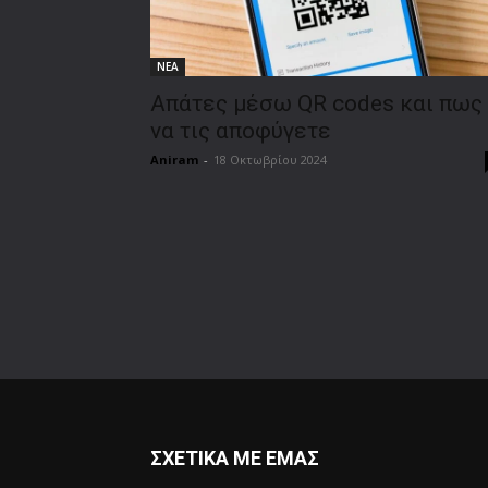
ΝΕΑ
Απάτες μέσω QR codes και πως
να τις αποφύγετε
Aniram
-
18 Οκτωβρίου 2024
ΣΧΕΤΙΚΑ ΜΕ ΕΜΑΣ