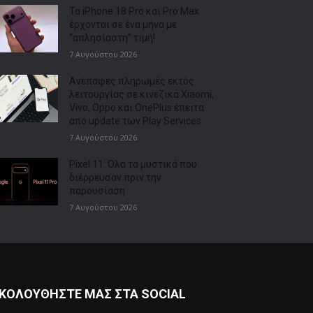
Τα iPhone 18 Pro και Pro Max
έρχονται σε ένα μήνα με
“απλησίαστη” τιμή!
7 Αυγούστου 2026
Ανέπαφες πληρωμές εκτός
λειτουργίας σε κινεζικά Xiaomi,
Vivo, Oppo και OnePlus έπειτα
από update των Play Services
7 Αυγούστου 2026
Pixel 11: Όλα τα μυστικά που
διέρρευσαν πριν την
παρουσίαση
7 Αυγούστου 2026
ΚΟΛΟΥΘΗΣΤΕ ΜΑΣ ΣΤΑ SOCIAL