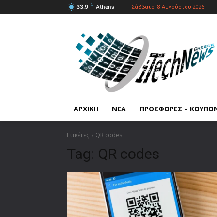
C
Σάββατο, 8 Αυγούστου 2026
33.9
Athens
ΑΡΧΙΚΗ
ΝΕΑ
ΠΡΟΣΦΟΡΕΣ – ΚΟΥΠΟ
Ετικέτες
QR codes
Tag:
QR codes