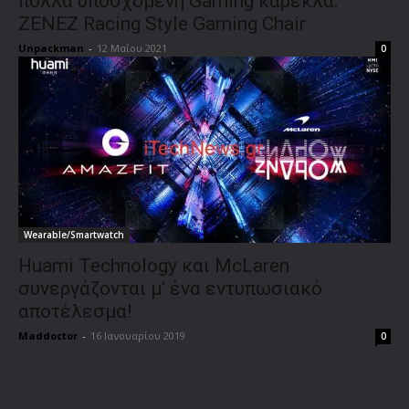
πολλά υποσχόμενη Gaming καρέκλα.
ZENEZ Racing Style Gaming Chair
Unpackman
-
12 Μαΐου 2021
0
Wearable/Smartwatch
Huami Technology και McLaren
συνεργάζονται μ’ ένα εντυπωσιακό
αποτέλεσμα!
Maddoctor
-
16 Ιανουαρίου 2019
0