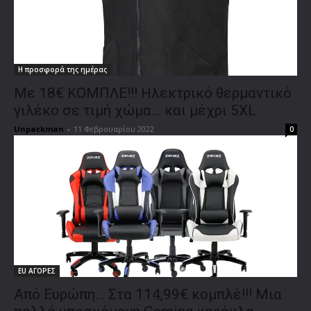
Η προσφορά της ημέρας
Με 18€ ΚΟΜΠΛΕ!!! Ηλεκτρικό θερμαντικό
γιλέκο σε τιμή χώμα… και μέχρι 5XL
Unpackman
-
11 Φεβρουαρίου 2022
0
EU ΑΓΟΡΕΣ
Από Ευρώπη… Στα 114,99€ κομπλέ!!! Μια