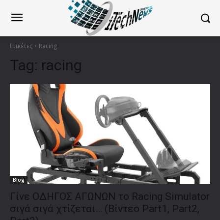
Ετικέτες
Racing
Tag:
racing
Blog
Γίνε ΟΔΗΓΟΣ ΑΓΩΝΩΝ το Racing Simulator
σιγά σιγά χτίζεται… (Βίντεο Part1, Part2,