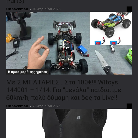
Part3)
Unpackman
-
10 Απριλίου 2025
0
Η προσφορά της ημέρας
Με 2 ΜΠΑΤΑΡΙΕΣ… Στα 100€!!! Wltoys
144001 – 1/14. Για “μεγάλα” παιδιά…με
60km/h, πολύ δύμαμη και δες τα Live!!
Unpackman
-
25 Απριλίου 2023
0