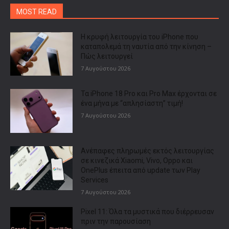
MOST READ
Η κρυφή λειτουργία του iPhone που
καταπολεμά τη ναυτία από την κίνηση –
Πώς λειτουργεί
7 Αυγούστου 2026
Τα iPhone 18 Pro και Pro Max έρχονται σε
ένα μήνα με “απλησίαστη” τιμή!
7 Αυγούστου 2026
Ανέπαφες πληρωμές εκτός λειτουργίας
σε κινεζικά Xiaomi, Vivo, Oppo και
OnePlus έπειτα από update των Play
Services
7 Αυγούστου 2026
Pixel 11: Όλα τα μυστικά που διέρρευσαν
πριν την παρουσίαση