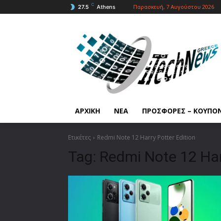
C
Παρασκευή, 7 Αυγούστου 2026
27.5
Athens
ΑΡΧΙΚΗ
ΝΕΑ
ΠΡΟΣΦΟΡΕΣ – ΚΟΥΠΟ
Ετικέτες
Redmi Note 12 Harry Potter Edition
Tag:
Redmi Note 12 Har