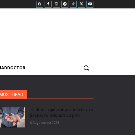
MADDOCTOR
MOST READ
Το drone «φάντασμα» που δεν το
βλέπει το ανθρώπινο μάτι
6 Αυγούστου 2026