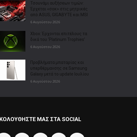
Τσουνάμι αυξήσεων τιμών:
Έρχεται «σοκ» στις μητρικές
από ASUS, GIGABYTE και MSI
6 Αυγούστου 2026
Xbox: Έρχονται επιτέλους τα
δικά του ‘Platinum Trophies’
6 Αυγούστου 2026
Προβλήματα μπαταρίας και
υπερθέρμανσης σε Samsung
Galaxy μετά το update Ιουλίου
6 Αυγούστου 2026
ΚΟΛΟΥΘΗΣΤΕ ΜΑΣ ΣΤΑ SOCIAL