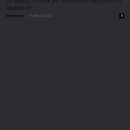
με μόλις 153.5€ με το κουπόνι μας από το
Gearbest!
Maddoctor
-
11 Μαΐου 2020
0