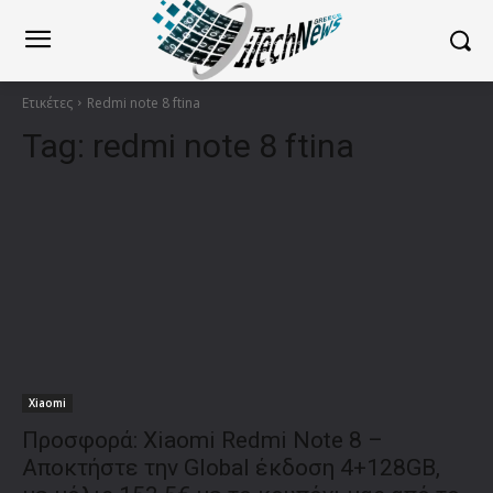
Ετικέτες
Redmi note 8 ftina
Tag:
redmi note 8 ftina
Xiaomi
Προσφορά: Xiaomi Redmi Note 8 –
Αποκτήστε την Global έκδοση 4+128GB,