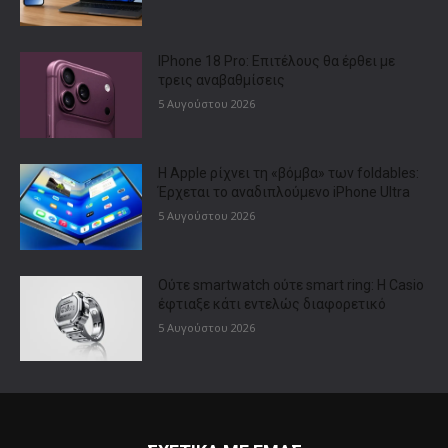
IPhone 18 Pro: Επιτέλους θα έρθει με
τρεις αναβαθμίσεις
5 Αυγούστου 2026
Η Apple ρίχνει τη «βόμβα» των foldables:
Έρχεται το αναδιπλούμενο iPhone Ultra
5 Αυγούστου 2026
Ούτε smartwatch ούτε smart ring: Η Casio
έφτιαξε κάτι εντελώς διαφορετικό
5 Αυγούστου 2026