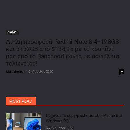
Xiaomi
Διπλή προσφορά! Redmi Note 8 4+128GB
και 3+32GB από $134,95 με το κουπόνι
μας από το Banggood πάντα με ασφάλεια
τελωνείου!
Maddoctor
-
3 Μαρτίου 2020
0
MOST READ
Έρχεται το copy-paste μεταξύ iPhone και
Windows PC!
5 Αυγούστου 2026