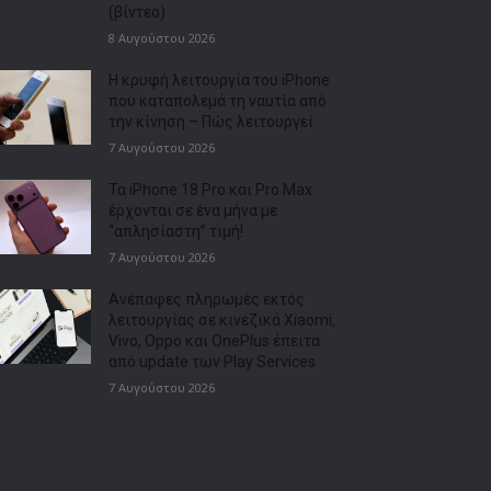
(βίντεο)
8 Αυγούστου 2026
Η κρυφή λειτουργία του iPhone
που καταπολεμά τη ναυτία από
την κίνηση – Πώς λειτουργεί
7 Αυγούστου 2026
Τα iPhone 18 Pro και Pro Max
έρχονται σε ένα μήνα με
“απλησίαστη” τιμή!
7 Αυγούστου 2026
Ανέπαφες πληρωμές εκτός
λειτουργίας σε κινεζικά Xiaomi,
Vivo, Oppo και OnePlus έπειτα
από update των Play Services
7 Αυγούστου 2026