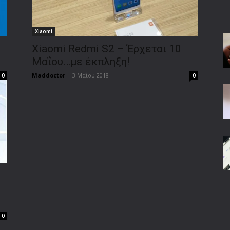
Xiaomi
Xiaomi Redmi S2 – Έρχεται 10
Μαΐου…με έκπληξη!
Maddoctor
-
3 Μαΐου 2018
0
0
0