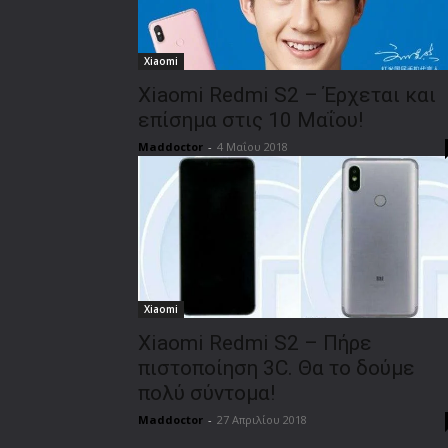
Xiaomi
Xiaomi Redmi S2 – Έρχεται και
επίσημα στις 10 Μαΐου!
Maddoctor
-
4 Μαΐου 2018
Xiaomi
Xiaomi Redmi S2 – Πήρε
πιστοποίηση 3C. Θα το δούμε
πολύ σύντομα!
Maddoctor
-
27 Απριλίου 2018