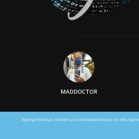
MADDOCTOR
Χρησιμοποιούμε cookies για να διασφαλίσουμε ότι σας προσ
© 2026 by iTechNews.gr