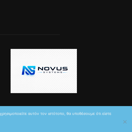
ρησιμοποιείτε αυτόν τον ιστότοπο, θα υποθέσουμε ότι είστε
made it reality,
Novus Systems
created it.