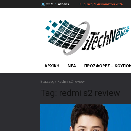
C
Κυριακή, 9 Αυγούστου 2026
33.9
Athens
ΑΡΧΙΚΗ
ΝΕΑ
ΠΡΟΣΦΟΡΕΣ – ΚΟΥΠΟ
Ετικέτες
Redmi s2 review
Tag:
redmi s2 review