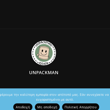
UNPACKMAN
φέρουμε την καλύτερη εμπειρία στον ιστότοπό μας. Εάν συνεχίσετε να χ
ευχαριστημένοι με αυτό.
Αποδοχή
Μη αποδοχή
Πολιτική Aπορρήτου
Maddoctor dreamed it, Unpackman 