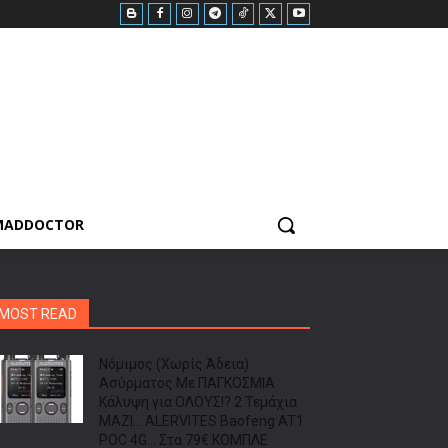
MADDOCTOR
MOST READ
Νόμιμος (Χωρίς Άδεια)
Ασύρματος Με ΠΑΓΚΟΣΜΙΑ
Κάλυψη για ΟΛΟΥΣ!? 2 Τεμάχια
ΜΑΖΙ… ALERVITES Baofeng AT1
POC 4G… Στα 79€ ΚΟΜΠΛΕ