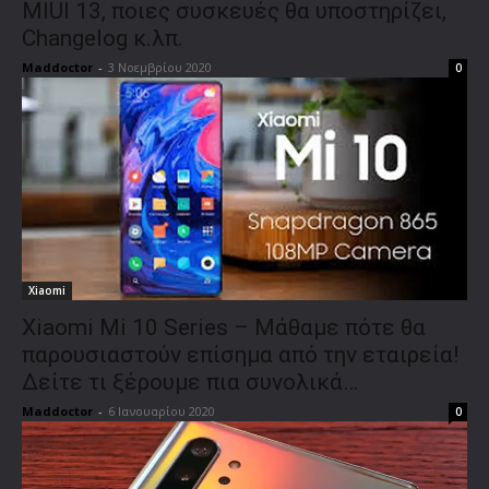
MIUI 13, ποιες συσκευές θα υποστηρίζει,
Changelog κ.λπ.
Maddoctor
-
3 Νοεμβρίου 2020
0
Xiaomi
Xiaomi Mi 10 Series – Μάθαμε πότε θα
παρουσιαστούν επίσημα από την εταιρεία!
Δείτε τι ξέρουμε πια συνολικά…
Maddoctor
-
6 Ιανουαρίου 2020
0