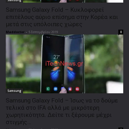
Samsung Galaxy Fold – Κυκλοφορεί
επιτέλους αύριο επίσημα στην Κορέα και
μετά στις υπόλοιπες χώρες
Maddoctor
-
5 Σεπτεμβρίου 2019
0
Samsung
Samsung Galaxy Fold – Ίσως να το δούμε
τελικά στο IFA αλλά με μικρότερη
χωρητικότητα. Δείτε τι ξέρουμε μέχρι
στιγμής…