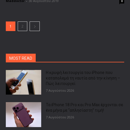
Maddoctor
-
30 Αυγούστου 2019
0
1
2
MOST READ
Η κρυφή λειτουργία του iPhone που
καταπολεμά τη ναυτία από την κίνηση –
Πώς λειτουργεί
7 Αυγούστου 2026
Τα iPhone 18 Pro και Pro Max έρχονται σε
ένα μήνα με “απλησίαστη” τιμή!
7 Αυγούστου 2026