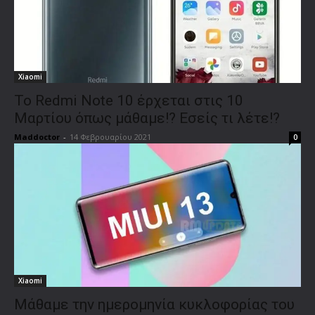
Xiaomi
Το Redmi Note 10 έρχεται στις 10
Μαρτίου όπως μάθαμε!? Εσείς τι λέτε!?
Maddoctor
-
14 Φεβρουαρίου 2021
0
Xiaomi
Μάθαμε την ημερομηνία κυκλοφορίας του