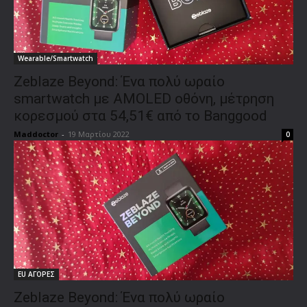
Wearable/Smartwatch
Zeblaze Beyond: Ένα πολύ ωραίο
smartwatch με AMOLED οθόνη, μέτρηση
κορεσμού στα 54,51€ από το Banggood
Maddoctor
-
19 Μαρτίου 2022
0
EU ΑΓΟΡΕΣ
Zeblaze Beyond: Ένα πολύ ωραίο