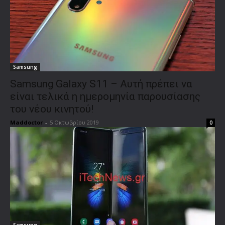
Samsung
Samsung Galaxy S11 – Αυτή πρέπει να
είναι τελικά η ημερομηνία παρουσίασης
του νέου κινητού!
Maddoctor
-
5 Οκτωβρίου 2019
0
Samsung