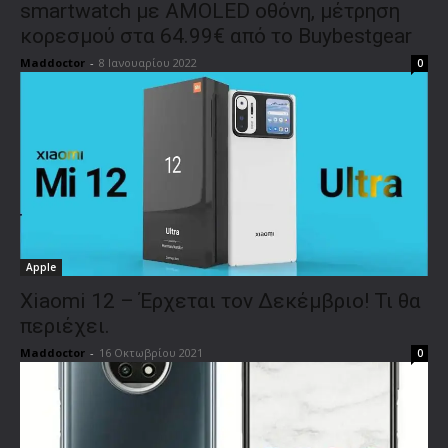
smartwatch με AMOLED οθόνη, μέτρηση
κορεσμού στα 64.99€ από το Buybestgear
Maddoctor
-
8 Ιανουαρίου 2022
0
Apple
Xiaomi 12 – Έρχεται τον Δεκέμβριο! Τι θα
περιέχει.
Maddoctor
-
16 Οκτωβρίου 2021
0