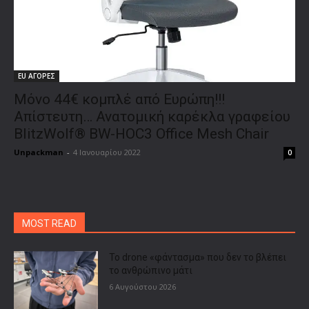
EU ΑΓΟΡΕΣ
Μόνο 44€ κομπλέ από Ευρώπη!!!
Απίστευτη… Ανατομική καρέκλα γραφείου
BlitzWolf® BW-HOC3 Office Mesh Chair
Unpackman
-
4 Ιανουαρίου 2022
0
MOST READ
Το drone «φάντασμα» που δεν το βλέπει
το ανθρώπινο μάτι
6 Αυγούστου 2026