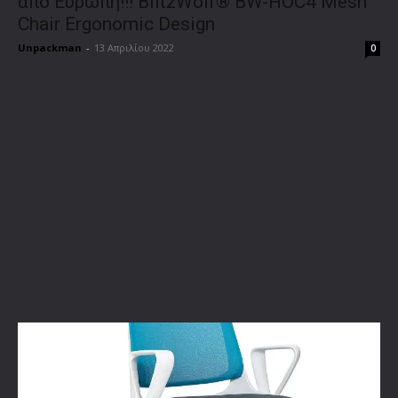
από Ευρώπη!!! BlitzWolf® BW-HOC4 Mesh
Chair Ergonomic Design
Unpackman
-
13 Απριλίου 2022
0