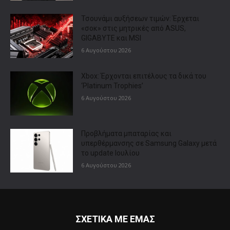
Τσουνάμι αυξήσεων τιμών: Έρχεται
«σοκ» στις μητρικές από ASUS,
GIGABYTE και MSI
6 Αυγούστου 2026
Xbox: Έρχονται επιτέλους τα δικά του
‘Platinum Trophies’
6 Αυγούστου 2026
Προβλήματα μπαταρίας και
υπερθέρμανσης σε Samsung Galaxy μετά
το update Ιουλίου
6 Αυγούστου 2026
ΣΧΕΤΙΚΑ ΜΕ ΕΜΑΣ