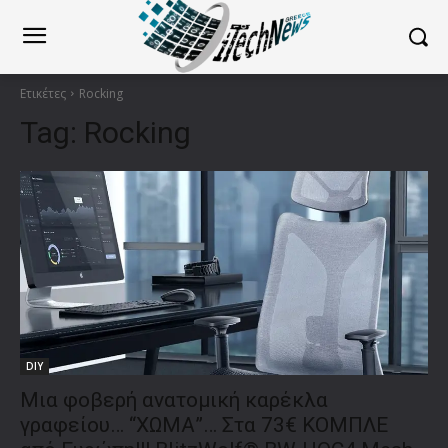
Ετικέτες
Rocking
Tag:
Rocking
DIY
Μια φοβερή ανατομική καρέκλα
γραφείου… “ΧΩΜΑ”… Στα 73€ ΚΟΜΠΛΕ