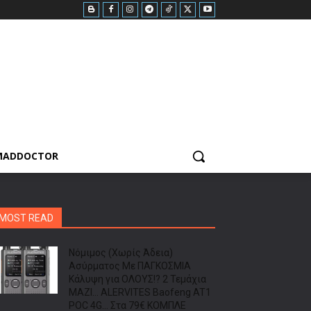
MADDOCTOR
MOST READ
Νόμιμος (Χωρίς Άδεια)
Ασύρματος Με ΠΑΓΚΟΣΜΙΑ
Κάλυψη για ΟΛΟΥΣ!? 2 Τεμάχια
ΜΑΖΙ… ALERVITES Baofeng AT1
POC 4G… Στα 79€ ΚΟΜΠΛΕ