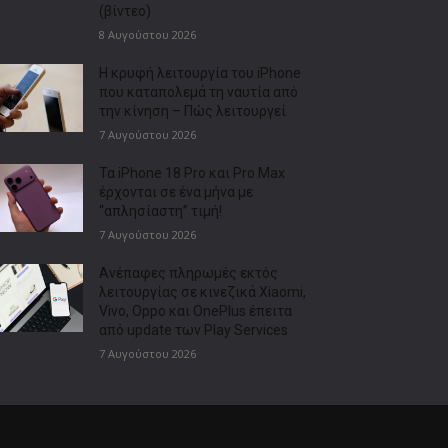
(βίντεο)
8 Αυγούστου 2026
Η κρυφή λειτουργία του iPhone
που καταπολεμά τη ναυτία από
την κίνηση – Πώς λειτουργεί
7 Αυγούστου 2026
Τα iPhone 18 Pro και Pro Max
έρχονται σε ένα μήνα με
“απλησίαστη” τιμή!
7 Αυγούστου 2026
Ανέπαφες πληρωμές εκτός
λειτουργίας σε κινεζικά Xiaomi,
Vivo, Oppo και OnePlus έπειτα
από update των Play Services
7 Αυγούστου 2026