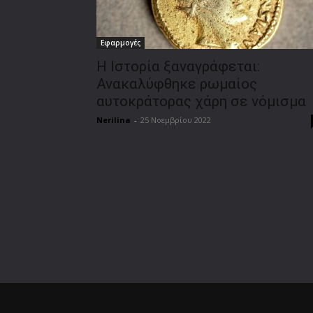
Εφαρμογές
H Ιστορία ξαναγράφεται:
Ανακαλύφθηκε ρωμαίος
αυτοκράτορας χάρη σε νόμισμα
Nerilina
-
25 Νοεμβρίου 2022