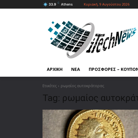
C
Κυριακή, 9 Αυγούστου 2026
33.9
Athens
ΑΡΧΙΚΗ
ΝΕΑ
ΠΡΟΣΦΟΡΕΣ – ΚΟΥΠΟ
Ετικέτες
ρωμαίος αυτοκράτορας
Tag:
ρωμαίος αυτοκρά