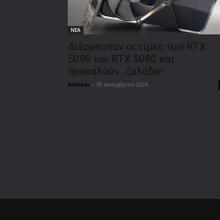
ΝΕΑ
Διέρρευσαν οι τιμές των RTX
5090 και RTX 5080 και
προκαλούν…ζαλάδα!
Aniram
-
30 Δεκεμβρίου 2024