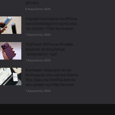
(βίντεο)
8 Αυγούστου 2026
Η κρυφή λειτουργία του iPhone
που καταπολεμά τη ναυτία από
την κίνηση – Πώς λειτουργεί
7 Αυγούστου 2026
Τα iPhone 18 Pro και Pro Max
έρχονται σε ένα μήνα με
“απλησίαστη” τιμή!
7 Αυγούστου 2026
Ανέπαφες πληρωμές εκτός
λειτουργίας σε κινεζικά Xiaomi,
Vivo, Oppo και OnePlus έπειτα
από update των Play Services
7 Αυγούστου 2026