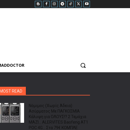
MADDOCTOR
MOST READ
Νόμιμος (Χωρίς Άδεια)
Ασύρματος Με ΠΑΓΚΟΣΜΙΑ
Κάλυψη για ΟΛΟΥΣ!? 2 Τεμάχια
ΜΑΖΙ… ALERVITES Baofeng AT1
POC 4G… Στα 79€ ΚΟΜΠΛΕ