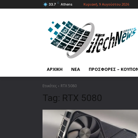
C
Κυριακή, 9 Αυγούστου 2026
33.7
Athens
ΑΡΧΙΚΗ
ΝΕΑ
ΠΡΟΣΦΟΡΕΣ – ΚΟΥΠΟ
Ετικέτες
RTX 5080
Tag:
RTX 5080