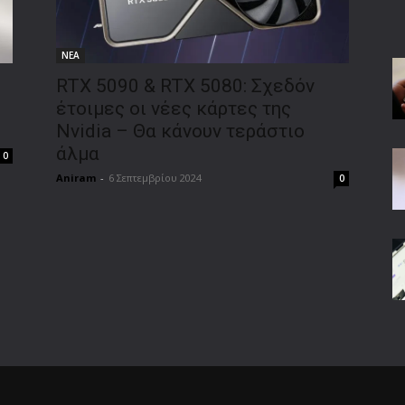
ΝΕΑ
RTX 5090 & RTX 5080: Σχεδόν
έτοιμες οι νέες κάρτες της
Nvidia – Θα κάνουν τεράστιο
άλμα
0
Aniram
-
6 Σεπτεμβρίου 2024
0