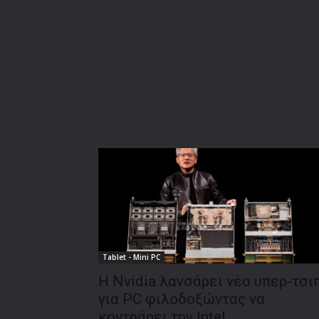
Tablet - Mini PC
Η Nvidia λανσάρει νέο υπερ-τσι
για PC φιλοδοξώντας να
κοντράρει την Intel