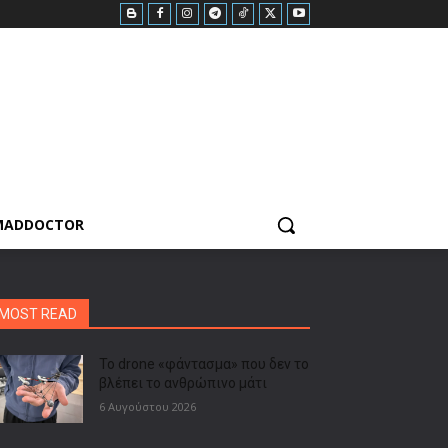
MADDOCTOR
MOST READ
Το drone «φάντασμα» που δεν το
βλέπει το ανθρώπινο μάτι
6 Αυγούστου 2026