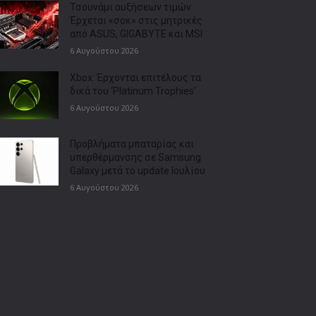
Τσουνάμι αυξήσεων τιμών:
Έρχεται «σοκ» στις μητρικές
από ASUS, GIGABYTE και MSI
6 Αυγούστου 2026
Xbox: Έρχονται επιτέλους τα
δικά του ‘Platinum Trophies’
6 Αυγούστου 2026
Προβλήματα μπαταρίας και
υπερθέρμανσης σε Samsung
Galaxy μετά το update Ιουλίου
6 Αυγούστου 2026