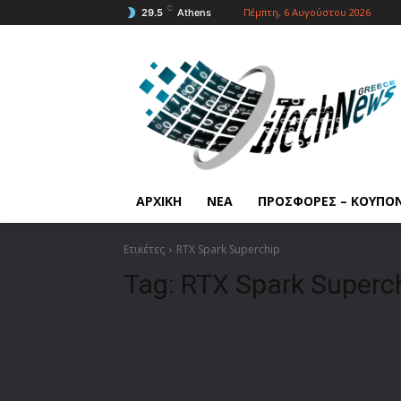
C
Πέμπτη, 6 Αυγούστου 2026
29.5
Athens
ΑΡΧΙΚΗ
ΝΕΑ
ΠΡΟΣΦΟΡΕΣ – ΚΟΥΠΟ
Ετικέτες
RTX Spark Superchip
Tag:
RTX Spark Superc