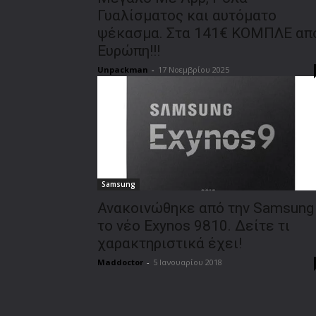
Γυαλίσματος και αυτόματο
ψέκασμα. Στα 141€ ΚΟΜΠΛΕ απ
Ευρώπη!!!
Unpackman
-
17 Νοεμβρίου 2025
Samsung
Ανακοινώθηκε από την Samsung
το νέο Exynos 9810. Δείτε τι
χαρακτηριστικά έχει!
Maddoctor
-
5 Ιανουαρίου 2018