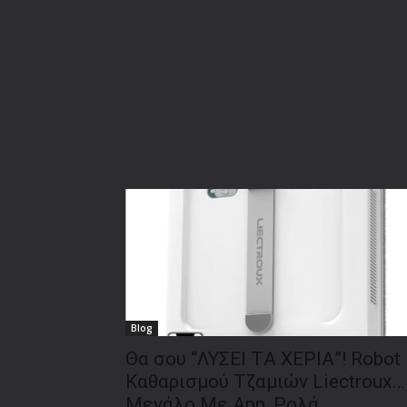
Blog
Θα σου “ΛΥΣΕΙ TΑ ΧΕΡΙΑ”! Robot
Καθαρισμού Τζαμιών Liectroux…
Μεγάλο Με App, Ρολά