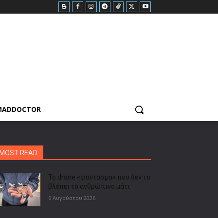
MADDOCTOR
MOST READ
Το drone «φάντασμα» που δεν το
βλέπει το ανθρώπινο μάτι
6 Αυγούστου 2026