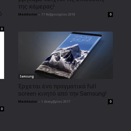
της κάμερας!
ό
Maddoctor
-
17 Φεβρουαρίου 2018
0
0
Samsung
Έρχεται ένα πραγματικά full
screen κινητό από την Samsung!
Maddoctor
-
1 Δεκεμβρίου 2017
0
0