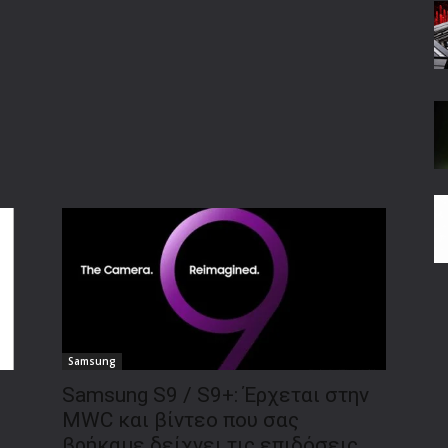
Samsung
Samsung S9 / S9+: Έρχεται στην
MWC και βίντεο που σας
βρήκαμε δείχνει τις επιδόσεις