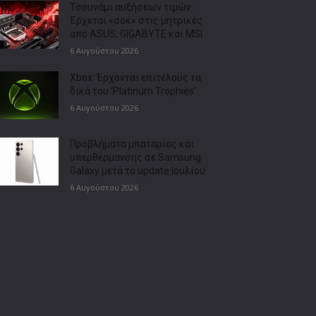
Τσουνάμι αυξήσεων τιμών:
Έρχεται «σοκ» στις μητρικές
από ASUS, GIGABYTE και MSI
6 Αυγούστου 2026
Xbox: Έρχονται επιτέλους τα
δικά του ‘Platinum Trophies’
6 Αυγούστου 2026
Προβλήματα μπαταρίας και
υπερθέρμανσης σε Samsung
Galaxy μετά το update Ιουλίου
6 Αυγούστου 2026