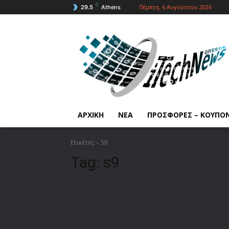
C
Πέμπτη, 6 Αυγούστου 2026
29.5
Athens
ΑΡΧΙΚΗ
ΝΕΑ
ΠΡΟΣΦΟΡΕΣ – ΚΟΥΠΟ
Ετικέτες
S9
Tag:
s9