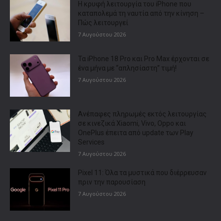
Η κρυφή λειτουργία του iPhone που
καταπολεμά τη ναυτία από την κίνηση –
Πώς λειτουργεί
7 Αυγούστου 2026
Τα iPhone 18 Pro και Pro Max έρχονται σε
ένα μήνα με “απλησίαστη” τιμή!
7 Αυγούστου 2026
Ανέπαφες πληρωμές εκτός λειτουργίας
σε κινεζικά Xiaomi, Vivo, Oppo και
OnePlus έπειτα από update των Play
Services
7 Αυγούστου 2026
Pixel 11: Όλα τα μυστικά που διέρρευσαν
πριν την παρουσίαση
7 Αυγούστου 2026