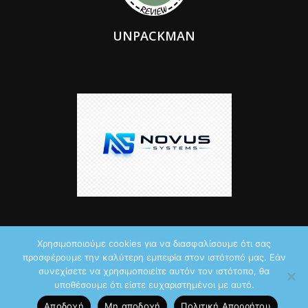
UNPACKMAN
Χρησιμοποιούμε cookies για να διασφαλίσουμε ότι σας
προσφέρουμε την καλύτερη εμπειρία στον ιστότοπό μας. Εάν
© 2026 by iTechNews.gr
συνεχίσετε να χρησιμοποιείτε αυτόν τον ιστότοπο, θα
υποθέσουμε ότι είστε ευχαριστημένοι με αυτό.
Maddoctor dreamed it, Unpackman made it reality,
Novus Systems
Αποδοχή
Μη αποδοχή
Πολιτική Aπορρήτου