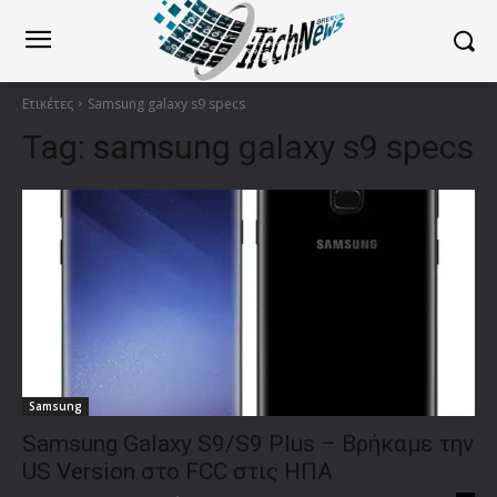
Ετικέτες
Samsung galaxy s9 specs
Tag:
samsung galaxy s9 specs
Samsung
Samsung Galaxy S9/S9 Plus – Βρήκαμε την
US Version στο FCC στις ΗΠΑ