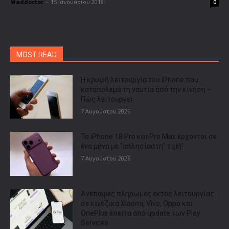
Maddoctor
-
15 Ιανουαρίου 2018
0
MOST READ
Η κρυφή λειτουργία του iPhone που
καταπολεμά τη ναυτία από την κίνηση –
Πώς λειτουργεί
7 Αυγούστου 2026
Τα iPhone 18 Pro και Pro Max έρχονται σε
ένα μήνα με “απλησίαστη” τιμή!
7 Αυγούστου 2026
Ανέπαφες πληρωμές εκτός λειτουργίας
σε κινεζικά Xiaomi, Vivo, Oppo και
OnePlus έπειτα από update των Play
Services