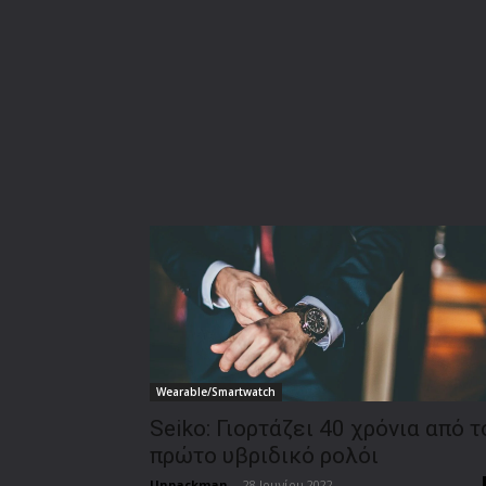
Wearable/Smartwatch
Seiko: Γιορτάζει 40 χρόνια από τ
πρώτο υβριδικό ρολόι
Unpackman
-
28 Ιουνίου 2022