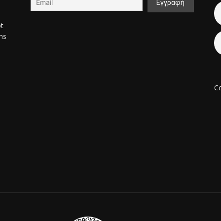
ot
ons
Co