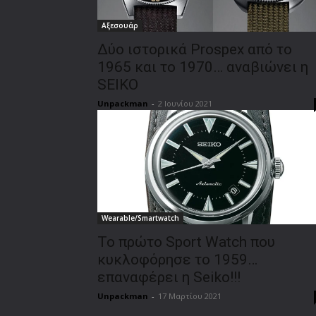
Αξεσουάρ
Δύο ιστορικά Prospex από το
1965 και το 1970… αναβιώνει η
SEIKO
Unpackman
-
2 Ιουνίου 2021
Wearable/Smartwatch
Το πρώτο Sport Watch που
κυκλοφόρησε το 1959…
επαναφέρει η Seiko!!!
Unpackman
-
17 Μαρτίου 2021