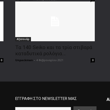
Αξεσουάρ
Τα 140 Seiko και τα τρία στιβαρά
καταδυτικά ρολόγια…
Unpackman
-
4 Φεβρουαρίου 2021
0
0
ΕΓΓΡΑΦΗ ΣΤΟ NEWSLETTER ΜΑΣ
Α