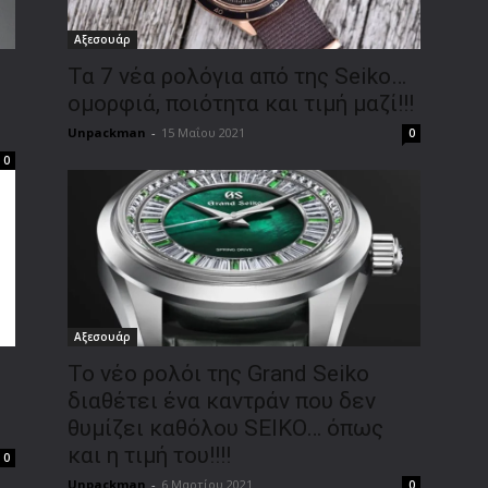
Αξεσουάρ
Τα 7 νέα ρολόγια από της Seiko…
ομορφιά, ποιότητα και τιμή μαζί!!!
Unpackman
-
15 Μαΐου 2021
0
0
Αξεσουάρ
Το νέο ρολόι της Grand Seiko
διαθέτει ένα καντράν που δεν
θυμίζει καθόλου SEIKO… όπως
και η τιμή του!!!!
0
Unpackman
-
6 Μαρτίου 2021
0