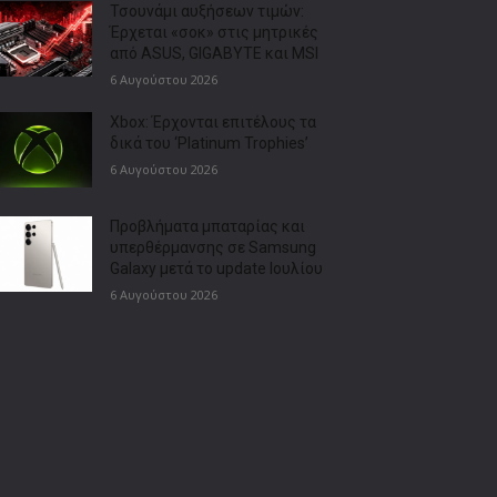
Τσουνάμι αυξήσεων τιμών:
Έρχεται «σοκ» στις μητρικές
από ASUS, GIGABYTE και MSI
6 Αυγούστου 2026
Xbox: Έρχονται επιτέλους τα
δικά του ‘Platinum Trophies’
6 Αυγούστου 2026
Προβλήματα μπαταρίας και
υπερθέρμανσης σε Samsung
Galaxy μετά το update Ιουλίου
6 Αυγούστου 2026