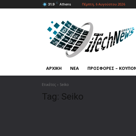
C
Πέμπτη, 6 Αυγούστου 2026
31.9
Athens
ΑΡΧΙΚΗ
ΝΕΑ
ΠΡΟΣΦΟΡΕΣ – ΚΟΥΠΟ
Ετικέτες
Seiko
Tag:
Seiko