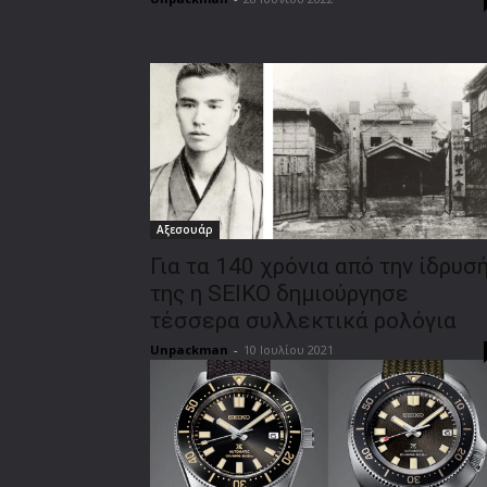
Αξεσουάρ
Για τα 140 χρόνια από την ίδρυσ
της η SEIKO δημιούργησε
τέσσερα συλλεκτικά ρολόγια
Unpackman
-
10 Ιουλίου 2021