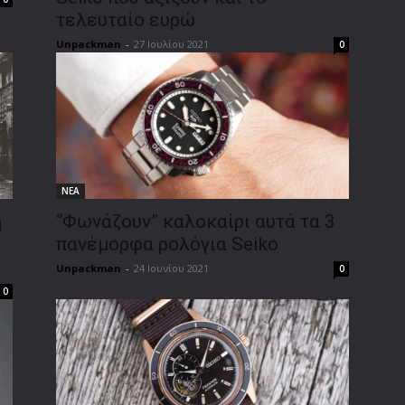
τελευταίο ευρώ
Unpackman
-
27 Ιουλίου 2021
0
ΝΕΑ
ή
“Φωνάζουν” καλοκαίρι αυτά τα 3
πανέμορφα ρολόγια Seiko
Unpackman
-
24 Ιουνίου 2021
0
0