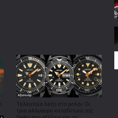
Αξεσουάρ
ο
Τελευταία λέξη στο ρολόι: Οι
τρια ολόμαυρα καταδύτικά της
Seiko που αξίζουν και το
0