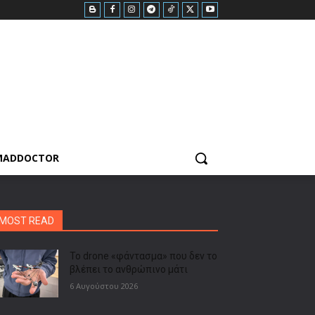
MADDOCTOR
MOST READ
Το drone «φάντασμα» που δεν το
βλέπει το ανθρώπινο μάτι
6 Αυγούστου 2026