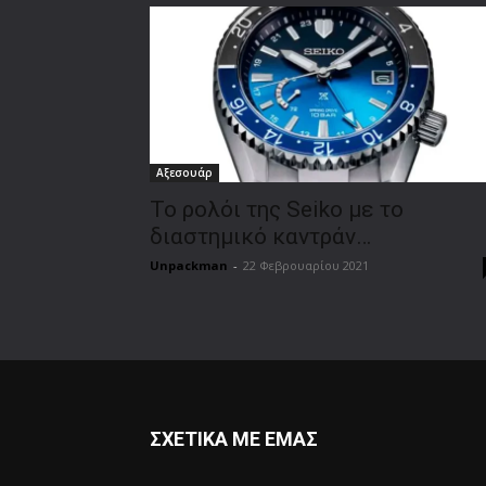
Αξεσουάρ
Το ρολόι της Seiko με το
διαστημικό καντράν…
Unpackman
-
22 Φεβρουαρίου 2021
ΣΧΕΤΙΚΑ ΜΕ ΕΜΑΣ