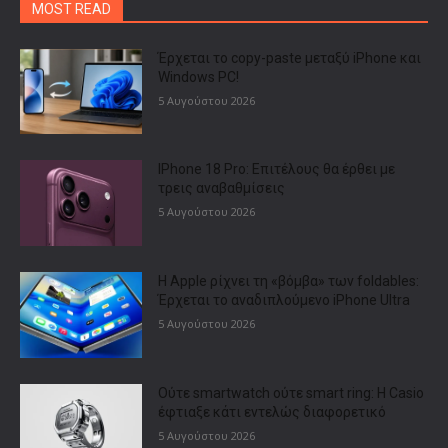
MOST READ
Έρχεται το copy-paste μεταξύ iPhone και
Windows PC!
5 Αυγούστου 2026
IPhone 18 Pro: Επιτέλους θα έρθει με
τρεις αναβαθμίσεις
5 Αυγούστου 2026
Η Apple ρίχνει τη «βόμβα» των foldables:
Έρχεται το αναδιπλούμενο iPhone Ultra
5 Αυγούστου 2026
Ούτε smartwatch ούτε smart ring: Η Casio
έφτιαξε κάτι εντελώς διαφορετικό
5 Αυγούστου 2026