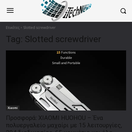
Ετικέτες
Slotted screwdriver
Tag:
Slotted screwdriver
Xiaomi
Προσφορά: XIAOMI HUOHOU – Ένα
πολυεργαλείο μαχαίρι με 15 λειτουργίες,