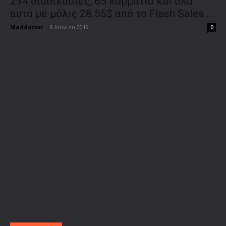
294 διαδικασίες, 65 κομμάτια και όλα
αυτά με μόλις 28.55$ από το Flash Sales...
Maddoctor
-
8 Ιουνίου 2019
0