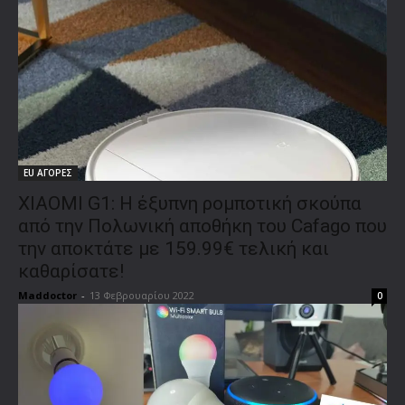
EU ΑΓΟΡΕΣ
XIAOMI G1: Η έξυπνη ρομποτική σκούπα
από την Πολωνική αποθήκη του Cafago που
την αποκτάτε με 159.99€ τελική και
καθαρίσατε!
Maddoctor
-
13 Φεβρουαρίου 2022
0