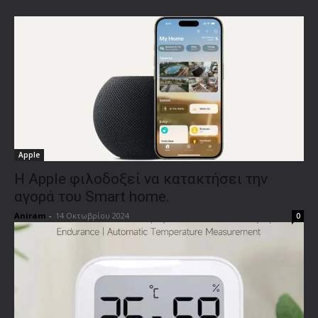
Apple
Η Apple φιλοδοξεί να κατακτήσει την
αγορά του Smart home.
Aniram
-
14 Οκτωβρίου 2024
0