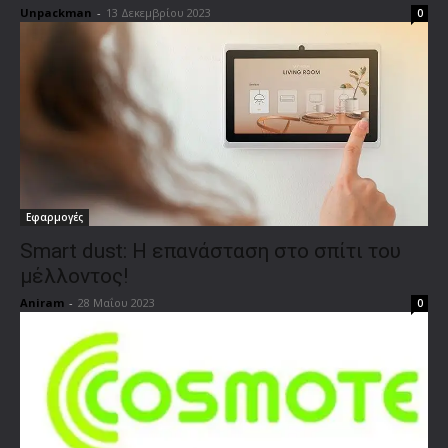
Unpackman
-
13 Δεκεμβρίου 2023
0
Εφαρμογές
Smart dust: Η επανάσταση στο σπίτι του
μέλλοντος!
Aniram
-
28 Μαΐου 2023
0