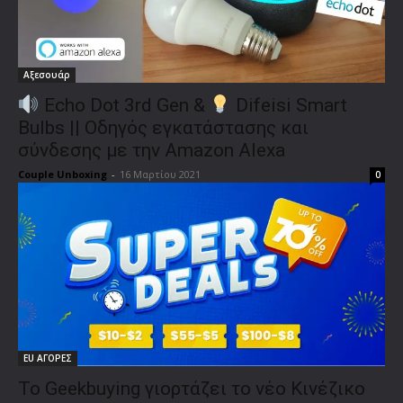
Αξεσουάρ
Echo Dot 3rd Gen &
Difeisi Smart
Bulbs || Οδηγός εγκατάστασης και
σύνδεσης με την Amazon Alexa
Couple Unboxing
-
16 Μαρτίου 2021
0
EU ΑΓΟΡΕΣ
Το Geekbuying γιορτάζει το νέο Κινέζικο