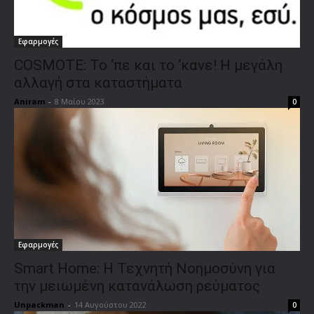
Εφαρμογές
COSMOTE: Το ‘πε και το ‘κανε! Η μεγάλη
αλλαγή στα καταστήματα
Aniram
-
8 Μαΐου 2023
0
Εφαρμογές
Smart Home: Η Τεχνητή Νοημοσύνη για
την μειωμένη κατανάλωση ρεύματος
Unpackman
-
14 Αυγούστου 2022
0