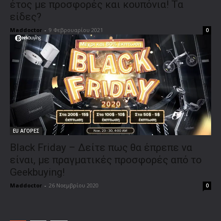
έτος με προσφορές και κουπόνια! Τα
είδες?
Maddoctor
-
9 Φεβρουαρίου 2021
0
EU ΑΓΟΡΕΣ
Black Friday – Δείτε πως θα έπρεπε να
είναι, με πραγματικές προσφορές από το
Geekbuying!
Maddoctor
-
26 Νοεμβρίου 2020
0