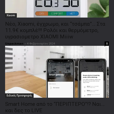
Xiaomi
Νέο, Xiaomi, έγχρωμο, και “τσάμπα”… Στα
11.9€ κομπλέ!!! Ρολόι και θερμόμετρο,
υγρασιομετρο XIAOMI Miiiw
Unpackman
-
4 Φεβρουαρίου 2024
0
Ειδικές Προσφορές
Smart Home από το “ΠΕΡΙΠΤΕΡΟ”!? Ναι…
και δες το LIVE