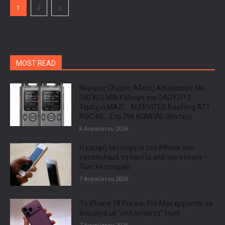
1
2
MOST READ
Νόμιμος (Χωρίς Άδεια) Ασύρματος Με
ΠΑΓΚΟΣΜΙΑ Κάλυψη για ΟΛΟΥΣ!? 2
Τεμάχια ΜΑΖΙ… ALERVITES Baofeng AT1
POC 4G… Στα 79€ ΚΟΜΠΛΕ (βίντεο)
8 Αυγούστου 2026
Η κρυφή λειτουργία του iPhone που
καταπολεμά τη ναυτία από την κίνηση –
Πώς λειτουργεί
7 Αυγούστου 2026
Τα iPhone 18 Pro και Pro Max έρχονται σε
ένα μήνα με “απλησίαστη” τιμή!
7 Αυγούστου 2026