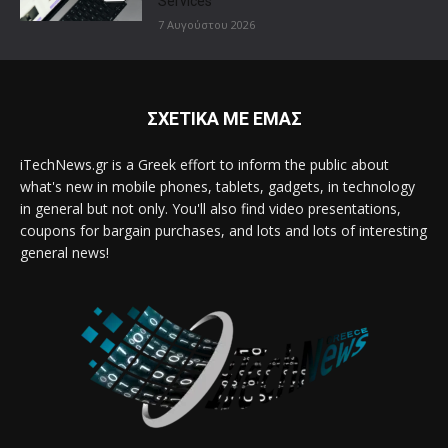
Services
7 Αυγούστου 2026
ΣΧΕΤΙΚΑ ΜΕ ΕΜΑΣ
iTechNews.gr is a Greek effort to inform the public about
what's new in mobile phones, tablets, gadgets, in technology
in general but not only. You'll also find video presentations,
coupons for bargain purchases, and lots and lots of interesting
general news!