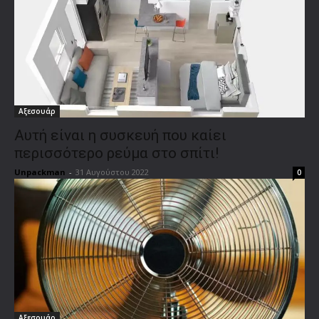
Αξεσουάρ
Αυτή είναι η συσκευή που καίει
περισσότερο ρεύμα στο σπίτι!
Unpackman
-
31 Αυγούστου 2022
0
Αξεσουάρ