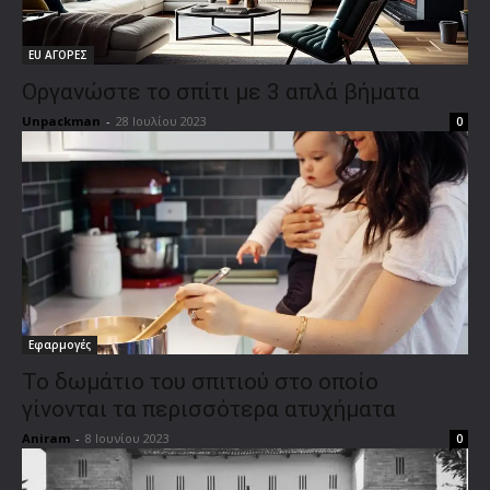
EU ΑΓΟΡΕΣ
Οργανώστε το σπίτι με 3 απλά βήματα
Unpackman
-
28 Ιουλίου 2023
0
Εφαρμογές
Το δωμάτιο του σπιτιού στο οποίο
γίνονται τα περισσότερα ατυχήματα
Aniram
-
8 Ιουνίου 2023
0