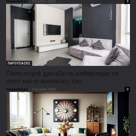
Unpackman
-
6 Ιουλίου 2026
0
ΠΑΡΟΥΣΙΑΣΕΙΣ
Πόσο συχνά χρειάζεται καθαρισμός το
σπίτι και οι συσκευές του;
Unpackman
-
2 Ιουνίου 2025
0