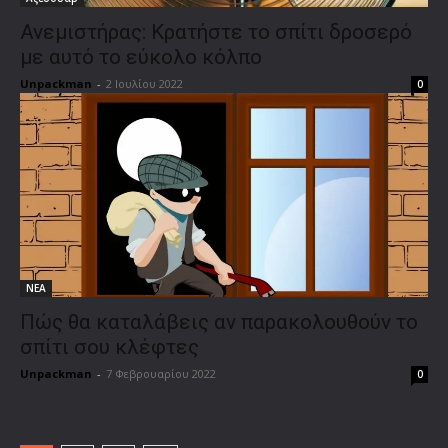
Ανεμιστήρας: Κρατήστε το σπίτι δροσερό
με αυτό το εύκολο κόλπο
Unpackman
-
2 Ιουλίου 2022
0
ΝΕΑ
Πώς θα καταλάβεις αν παρακολουθούν το
σπίτι σου κλέφτες
Unpackman
-
7 Φεβρουαρίου 2022
0