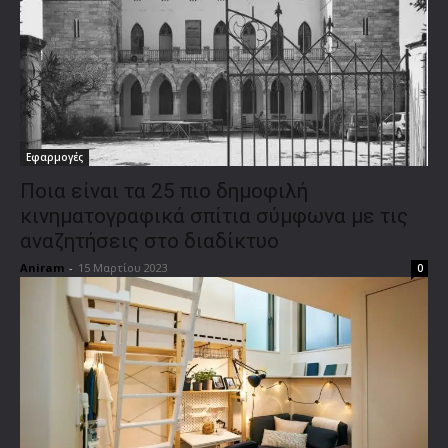
Εφαρμογές
Ποια είναι τα 25 πιο δημοφιλή
κινηματογραφικά σπίτια σύμφωνα με τις
αναζητήσεις στο διαδίκτυο
Aniram
-
15 Μαρτίου 2023
0