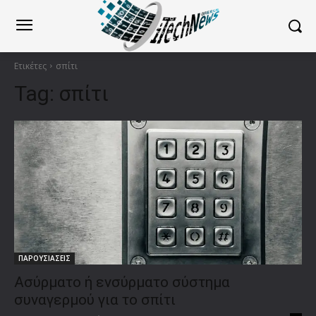
Ετικέτες
σπίτι
Tag:
σπίτι
ΠΑΡΟΥΣΙΑΣΕΙΣ
Ασύρματο ή ενσύρματο σύστημα
συναγερμού για το σπίτι