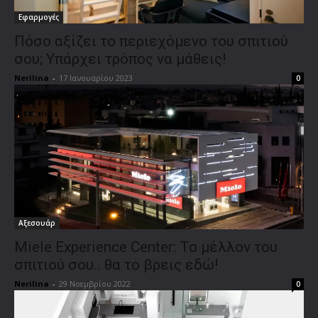
Εφαρμογές
Πόσο αξίζει το περιεχόμενο του σπιτιού
σου; Υπάρχει τρόπος να μάθεις!
Nerilina
-
17 Ιανουαρίου 2023
0
Αξεσουάρ
Miele Experience Center: Το μέλλον του
σπιτιού σου.. θα το βρεις εδώ!
Nerilina
-
29 Νοεμβρίου 2022
0