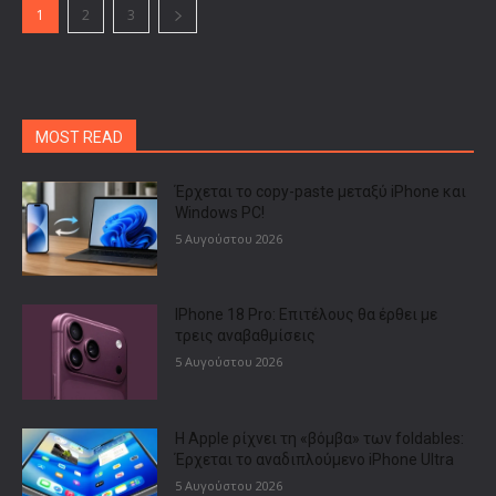
1
2
3
MOST READ
Έρχεται το copy-paste μεταξύ iPhone και
Windows PC!
5 Αυγούστου 2026
IPhone 18 Pro: Επιτέλους θα έρθει με
τρεις αναβαθμίσεις
5 Αυγούστου 2026
Η Apple ρίχνει τη «βόμβα» των foldables:
Έρχεται το αναδιπλούμενο iPhone Ultra
5 Αυγούστου 2026